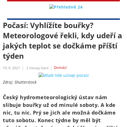
Počasí: Vyhlížíte bouřky?
Meteorologové řekli, kdy udeří a
jakých teplot se dočkáme příští
týden
Domácí
10. 6. 2021
2
minuty čtení
Zdroj: Shutterstock
Český hydrometeorologický ústav nám
slibuje bouřky už od minulé soboty. A kde
nic, tu nic. Prý se jich ale možná dočkáme
tuto sobotu. Konec týdne by měl být