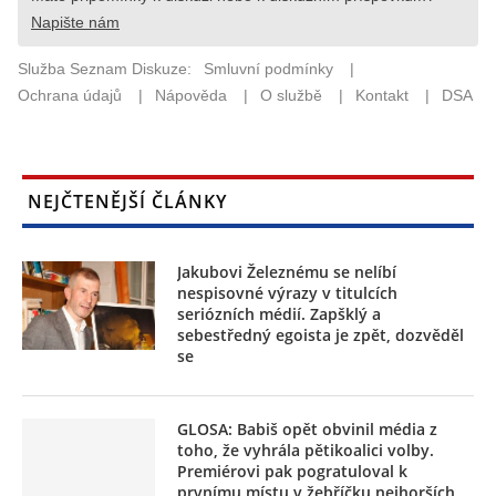
NEJČTENĚJŠÍ ČLÁNKY
Jakubovi Železnému se nelíbí
nespisovné výrazy v titulcích
seriózních médií. Zapšklý a
sebestředný egoista je zpět, dozvěděl
se
GLOSA: Babiš opět obvinil média z
toho, že vyhrála pětikoalici volby.
Premiérovi pak pogratuloval k
prvnímu místu v žebříčku nejhorších