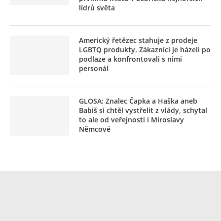
lídrů světa
Americký řetězec stahuje z prodeje
LGBTQ produkty. Zákazníci je házeli po
podlaze a konfrontovali s nimi
personál
GLOSA: Znalec Čapka a Haška aneb
Babiš si chtěl vystřelit z vlády, schytal
to ale od veřejnosti i Miroslavy
Němcové