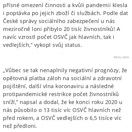
přísné omezení činnosti a kvůli pandemii klesla
i poptávka po jejich zboží či službách. Podle dat
České správy sociálního zabezpečení u nás
meziročně loni přibylo 20 tisíc živnostníků! A
navíc vzrostl počet OSVČ jak hlavních, tak i
vedlejších,“ vykopl svůj status.
REKLAMA
„Vůbec se tak nenaplnily negativní prognózy, že
opětovná platba záloh na sociální a zdravotní
pojištění, další vlna koronaviru a následné
protipandemické restrikce počet živnostníků
sníží,“ napsal a dodal, že ke konci roku 2020 u
nás působilo o 13 tisíc víc OSVČ hlavních než
před rokem, a OSVČ vedlejších o 6,5 tisíce víc
než předloni.