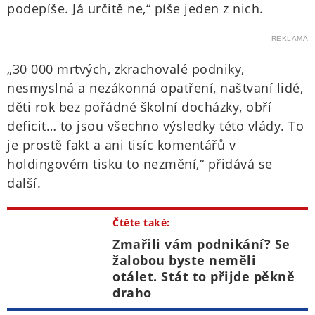
podepíše. Já určitě ne,“ píše jeden z nich.
REKLAMA
„30 000 mrtvých, zkrachovalé podniky,
nesmyslná a nezákonná opatření, naštvaní lidé,
děti rok bez pořádné školní docházky, obří
deficit… to jsou všechno výsledky této vlády. To
je prostě fakt a ani tisíc komentářů v
holdingovém tisku to nezmění,“ přidává se
další.
Čtěte také:
Zmařili vám podnikání? Se
žalobou byste neměli
otálet. Stát to přijde pěkně
draho