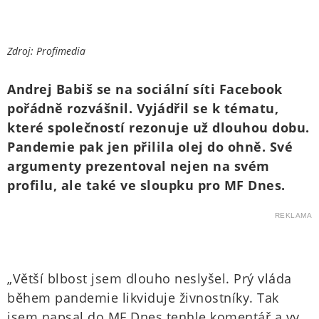
Zdroj: Profimedia
Andrej Babiš se na sociální síti Facebook
pořádně rozvášnil. Vyjádřil se k tématu,
které společností rezonuje už dlouhou dobu.
Pandemie pak jen přilila olej do ohně. Své
argumenty prezentoval nejen na svém
profilu, ale také ve sloupku pro MF Dnes.
REKLAMA
„Větší blbost jsem dlouho neslyšel. Prý vláda
během pandemie likviduje živnostníky. Tak
jsem napsal do MF Dnes tenhle komentář a vy