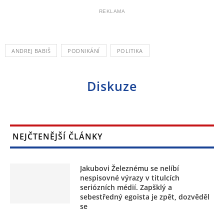
REKLAMA
ANDREJ BABIŠ
PODNIKÁNÍ
POLITIKA
Diskuze
NEJČTENĚJŠÍ ČLÁNKY
Jakubovi Železnému se nelíbí
nespisovné výrazy v titulcích
seriózních médií. Zapšklý a
sebestředný egoista je zpět, dozvěděl
se