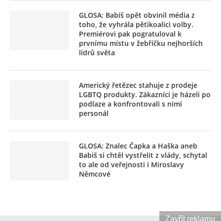
GLOSA: Babiš opět obvinil média z
toho, že vyhrála pětikoalici volby.
Premiérovi pak pogratuloval k
prvnímu místu v žebříčku nejhorších
lídrů světa
Americký řetězec stahuje z prodeje
LGBTQ produkty. Zákazníci je házeli po
podlaze a konfrontovali s nimi
personál
GLOSA: Znalec Čapka a Haška aneb
Babiš si chtěl vystřelit z vlády, schytal
to ale od veřejnosti i Miroslavy
Němcové
Zavřít reklamu