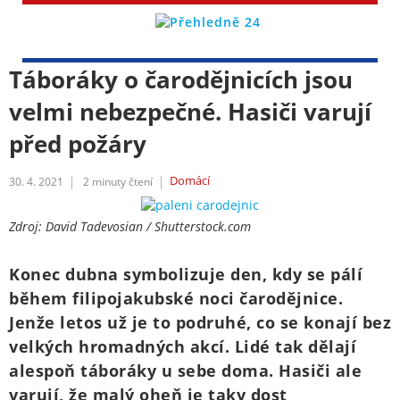
Táboráky o čarodějnicích jsou
velmi nebezpečné. Hasiči varují
před požáry
Domácí
30. 4. 2021
2
minuty čtení
Zdroj: David Tadevosian / Shutterstock.com
Konec dubna symbolizuje den, kdy se pálí
během filipojakubské noci čarodějnice.
Jenže letos už je to podruhé, co se konají bez
velkých hromadných akcí. Lidé tak dělají
alespoň táboráky u sebe doma. Hasiči ale
varují, že malý oheň je taky dost