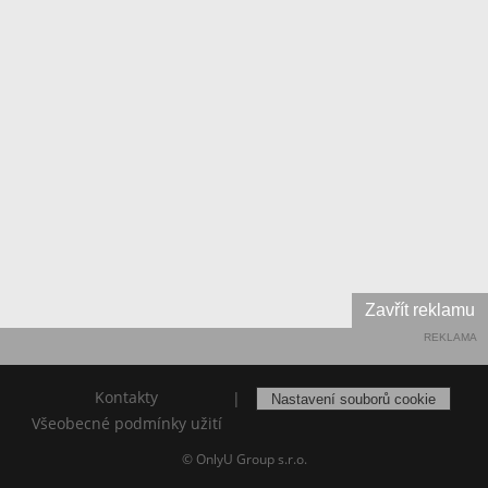
Zavřít reklamu
REKLAMA
Kontakty
|
Nastavení souborů cookie
Všeobecné podmínky užití
© OnlyU Group s.r.o.