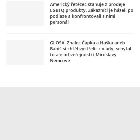
Americký řetězec stahuje z prodeje
LGBTQ produkty. Zákazníci je házeli po
podlaze a konfrontovali s nimi
personál
GLOSA: Znalec Čapka a Haška aneb
Babiš si chtěl vystřelit z vlády, schytal
to ale od veřejnosti i Miroslavy
Němcové