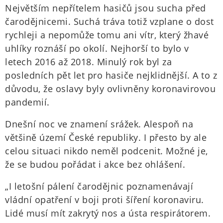
Největším nepřítelem hasičů jsou sucha před
čarodějnicemi. Suchá tráva totiž vzplane o dost
rychleji a nepomůže tomu ani vítr, který žhavé
uhlíky roznáší po okolí. Nejhorší to bylo v
letech 2016 až 2018. Minulý rok byl za
posledních pět let pro hasiče nejklidnější. A to z
důvodu, že oslavy byly ovlivněny koronavirovou
pandemií.
Dnešní noc ve znamení srážek. Alespoň na
většině území České republiky. I přesto by ale
celou situaci nikdo neměl podcenit. Možné je,
že se budou pořádat i akce bez ohlášení.
„I letošní pálení čarodějnic poznamenávají
vládní opatření v boji proti šíření koronaviru.
Lidé musí mít zakrytý nos a ústa respirátorem.