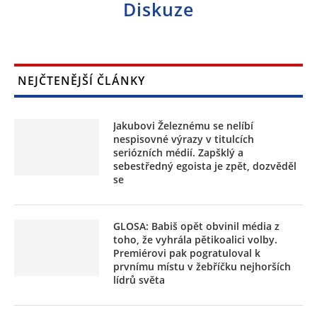
Diskuze
NEJČTENĚJŠÍ ČLÁNKY
Jakubovi Železnému se nelíbí
nespisovné výrazy v titulcích
seriózních médií. Zapšklý a
sebestředný egoista je zpět, dozvěděl
se
GLOSA: Babiš opět obvinil média z
toho, že vyhrála pětikoalici volby.
Premiérovi pak pogratuloval k
prvnímu místu v žebříčku nejhorších
lídrů světa