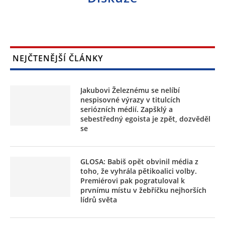
NEJČTENĚJŠÍ ČLÁNKY
Jakubovi Železnému se nelíbí
nespisovné výrazy v titulcích
seriózních médií. Zapšklý a
sebestředný egoista je zpět, dozvěděl
se
GLOSA: Babiš opět obvinil média z
toho, že vyhrála pětikoalici volby.
Premiérovi pak pogratuloval k
prvnímu místu v žebříčku nejhorších
lídrů světa