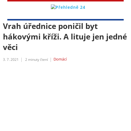
Vrah úřednice poničil byt
hákovými kříži. A lituje jen jedné
věci
Domácí
3. 7. 2021
2
minuty čtení