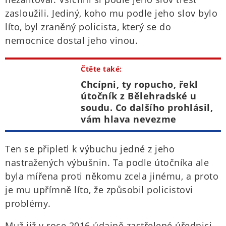
zasloužili. Jediný, koho mu podle jeho slov bylo
líto, byl zraněný policista, který se do
nemocnice dostal jeho vinou.
Čtěte také:
Chcípni, ty ropucho, řekl
útočník z Bělehradské u
soudu. Co dalšího prohlásil,
vám hlava nevezme
Ten se připletl k výbuchu jedné z jeho
nastražených výbušnin. Ta podle útočníka ale
byla mířena proti někomu zcela jinému, a proto
je mu upřímně líto, že způsobil policistovi
problémy.
Muž již v roce 2016 údajně zastřelené úřednici