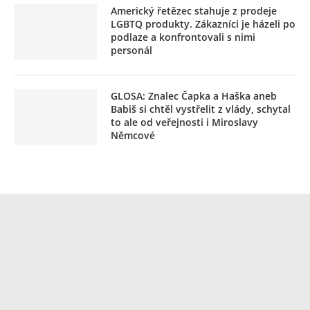
Americký řetězec stahuje z prodeje
LGBTQ produkty. Zákazníci je házeli po
podlaze a konfrontovali s nimi
personál
GLOSA: Znalec Čapka a Haška aneb
Babiš si chtěl vystřelit z vlády, schytal
to ale od veřejnosti i Miroslavy
Němcové