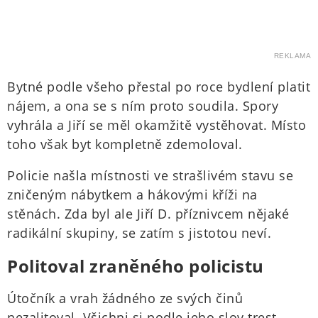
REKLAMA
Bytné podle všeho přestal po roce bydlení platit
nájem, a ona se s ním proto soudila. Spory
vyhrála a Jiří se měl okamžitě vystěhovat. Místo
toho však byt kompletně zdemoloval.
Policie našla místnosti ve strašlivém stavu se
zničeným nábytkem a hákovými kříži na
stěnách. Zda byl ale Jiří D. příznivcem nějaké
radikální skupiny, se zatím s jistotou neví.
Politoval zraněného policistu
Útočník a vrah žádného ze svých činů
nezalitoval. Všichni si podle jeho slov trest