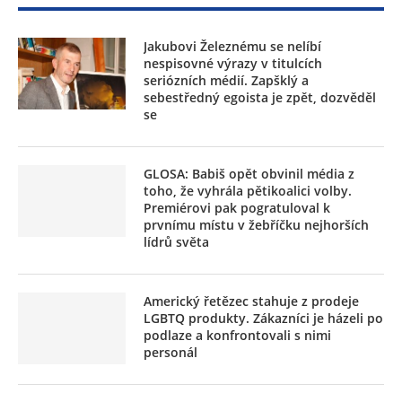
Jakubovi Železnému se nelíbí
nespisovné výrazy v titulcích
seriózních médií. Zapšklý a
sebestředný egoista je zpět, dozvěděl
se
GLOSA: Babiš opět obvinil média z
toho, že vyhrála pětikoalici volby.
Premiérovi pak pogratuloval k
prvnímu místu v žebříčku nejhorších
lídrů světa
Americký řetězec stahuje z prodeje
LGBTQ produkty. Zákazníci je házeli po
podlaze a konfrontovali s nimi
personál