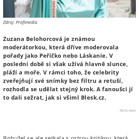
Zdroj: Profimedia
Zuzana Belohorcová je známou
moderátorkou, která dříve moderovala
pořady jako Peříčko nebo Láskanie. V
poslední době si však užívá hlavně slunce,
pláží a moře. V rámci toho, že celebrity
zveřejňují své snímky bez filtru a retuší,
rozhodla se udělat stejný krok. A fanoušci jí
to dali sežrat, jak si všiml Blesk.cz.
REKLAMA
Bohužel se ale setkala s ostrou kritikou, která