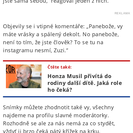
jste sama sebou,“ reagoval jeden z nich.
REKLAMA
Objevily se i vtipné komentáře: „Panebože, vy
máte vrásky a spálený dekolt. No panebože,
není to tím, že jste člověk? To se tu na
instagramu nesmí, Zuzi.“
Čtěte také:
Honza Musil přivítá do
rodiny další dítě. Jaká role
ho čeká?
Snímky můžete zhodnotit také vy, všechny
najdeme na profilu slavné moderátorky.
Rozhodně se ale za nás nemá za co stydět,
vždyť ji brzo čeká pátý křížek na krku.