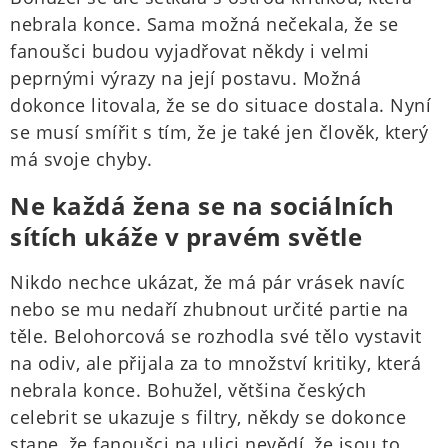
nebrala konce. Sama možná nečekala, že se
fanoušci budou vyjadřovat někdy i velmi
peprnými výrazy na její postavu. Možná
dokonce litovala, že se do situace dostala. Nyní
se musí smířit s tím, že je také jen člověk, který
má svoje chyby.
Ne každá žena se na sociálních
sítích ukáže v pravém světle
Nikdo nechce ukázat, že má pár vrásek navíc
nebo se mu nedaří zhubnout určité partie na
těle. Belohorcová se rozhodla své tělo vystavit
na odiv, ale přijala za to množství kritiky, která
nebrala konce. Bohužel, většina českých
celebrit se ukazuje s filtry, někdy se dokonce
stane, že fanoušci na ulici nevědí, že jsou to