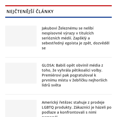
NEJČTENĚJŠÍ ČLÁNKY
Jakubovi Železnému se nelíbí
nespisovné výrazy v titulcích
seriózních médií. Zapšklý a
sebestředný egoista je zpět, dozvěděl
se
GLOSA: Babiš opět obvinil média z
toho, že vyhrála pětikoalici volby.
Premiérovi pak pogratuloval k
prvnímu místu v žebříčku nejhorších
lídrů světa
Americký řetězec stahuje z prodeje
LGBTQ produkty. Zákazníci je házeli po
podlaze a konfrontovali s nimi