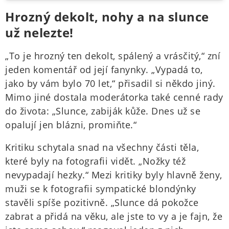
Hrozný dekolt, nohy a na slunce
už nelezte!
„To je hrozný ten dekolt, spálený a vrásčitý,“ zní
jeden komentář od její fanynky. „Vypadá to,
jako by vám bylo 70 let,“ přisadil si někdo jiný.
Mimo jiné dostala moderátorka také cenné rady
do života: „Slunce, zabiják kůže. Dnes už se
opalují jen blázni, promiňte.“
Kritiku schytala snad na všechny části těla,
které byly na fotografii vidět. „Nožky též
nevypadají hezky.“ Mezi kritiky byly hlavně ženy,
muži se k fotografii sympatické blondýnky
stavěli spíše pozitivně. „Slunce dá pokožce
zabrat a přidá na věku, ale jste to vy a je fajn, že