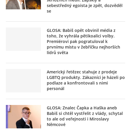
sebestředný egoista je zpět, dozvěděl
se
GLOSA: Babiš opět obvinil média z
toho, že vyhrála pětikoalici volby.
Premiérovi pak pogratuloval k
prvnímu místu v žebříčku nejhorších
lídrů světa
Americký řetězec stahuje z prodeje
LGBTQ produkty. Zákazníci je házeli po
podlaze a konfrontovali s nimi
personál
GLOSA: Znalec Čapka a Haška aneb
Babiš si chtěl vystřelit z vlády, schytal
to ale od veřejnosti i Miroslavy
Němcové