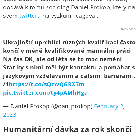
dodává k tomu sociolog Daniel Prokop, který na
svém
twitteru
na výzkum reagoval.
REKLAMA
Ukrajinští uprchlíci různých kvalifikací často
končí v méně kvalifikované manuální práci.
Na čas OK, ale od léta se to moc nemění.
Stát by s nimi měl být kontaktu a pomáhat s
jazykovým vzděláváním a dalšími bariérami.
/1
https://t.co/sQcwQGRX7m
pic.twitter.com/ty4pAMhHga
— Daniel Prokop (@dan_prokop)
February 2,
2023
Humanitární dávka za rok skončí