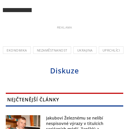
REKLAMA
EKONOMIKA
NEZAMĚSTNANOST
UKRAJINA
UPRCHLÍCI
Diskuze
NEJČTENĚJŠÍ ČLÁNKY
Jakubovi Železnému se nelíbí
nespisovné výrazy v titulcích
seriózních médií. Zapšklý a