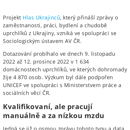
Projekt
Hlas Ukrajinců
, který přináší zprávy o
zaměstnanosti, práci, bydlení a chudobě
uprchlíků z Ukrajiny, vzniká ve spolupráci se
Sociologickým ústavem AV ČR.
Dotazování probíhalo ve dnech 9. listopadu
2022 až 12. prosince 2022 v 1 634
domácnostech uprchlíků, ve kterých dohromady
žije 4 870 osob. Výzkum byl dále podpořen
UNICEF ve spolupráci s Ministerstvem práce a
sociálních věcí ČR.
Kvalifikovaní, ale pracují
manuálně a za nízkou mzdu
Jedná se již o osmou zprávu tohoto typu a data