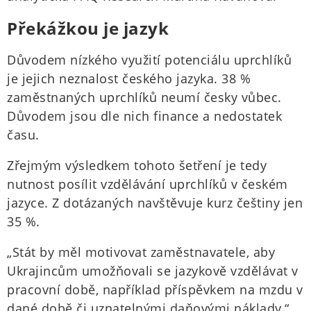
Překážkou je jazyk
Důvodem nízkého využití potenciálu uprchlíků
je jejich neznalost českého jazyka. 38 %
zaměstnaných uprchlíků neumí česky vůbec.
Důvodem jsou dle nich finance a nedostatek
času.
Zřejmým výsledkem tohoto šetření je tedy
nutnost posílit vzdělávání uprchlíků v českém
jazyce. Z dotázaných navštěvuje kurz češtiny jen
35 %.
„Stát by měl motivovat zaměstnavatele, aby
Ukrajincům umožňovali se jazykově vzdělávat v
pracovní době, například příspěvkem na mzdu v
dané době či uznatelnými daňovými náklady,“