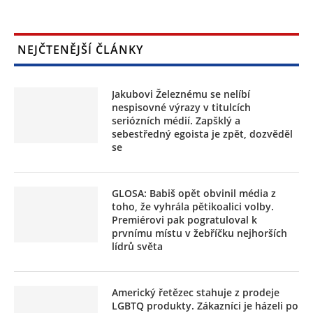
NEJČTENĚJŠÍ ČLÁNKY
Jakubovi Železnému se nelíbí
nespisovné výrazy v titulcích
seriózních médií. Zapšklý a
sebestředný egoista je zpět, dozvěděl
se
GLOSA: Babiš opět obvinil média z
toho, že vyhrála pětikoalici volby.
Premiérovi pak pogratuloval k
prvnímu místu v žebříčku nejhorších
lídrů světa
Americký řetězec stahuje z prodeje
LGBTQ produkty. Zákazníci je házeli po