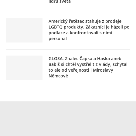
lídrů světa
Americký řetězec stahuje z prodeje
LGBTQ produkty. Zákazníci je házeli po
podlaze a konfrontovali s nimi
personál
GLOSA: Znalec Čapka a Haška aneb
Babiš si chtěl vystřelit z vlády, schytal
to ale od veřejnosti i Miroslavy
Němcové