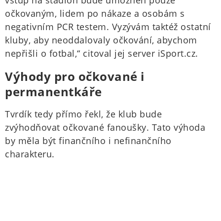
vstup na stadion bude umožněn pouze
očkovaným, lidem po nákaze a osobám s
negativním PCR testem. Vyzývám taktéž ostatní
kluby, aby neoddalovaly očkování, abychom
nepřišli o fotbal,“ citoval jej server iSport.cz.
Výhody pro očkované i
permanentkáře
Tvrdík tedy přímo řekl, že klub bude
zvýhodňovat očkované fanoušky. Tato výhoda
by měla být finančního i nefinančního
charakteru.