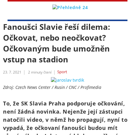
Fanoušci Slavie řeší dilema:
Očkovat, nebo neočkovat?
Očkovaným bude umožněn
vstup na stadion
Sport
23. 7. 2021
2
minuty čtení
Zdroj: Czech News Center / Rusin / CNC / Profimedia
To, že SK Slavia Praha podporuje očkování,
není žádná novinka. Nejenže její zástupci
natočili video, v němž ho propagují, nyní to
vypadá, že očkovaní fanoušci budou mít