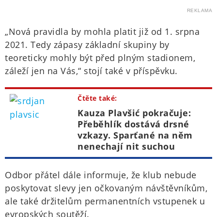
REKLAMA
„Nová pravidla by mohla platit již od 1. srpna
2021. Tedy zápasy základní skupiny by
teoreticky mohly být před plným stadionem,
záleží jen na Vás,“ stojí také v příspěvku.
Čtěte také:
Kauza Plavšić pokračuje:
Přeběhlík dostává drsné
vzkazy. Sparťané na něm
nenechají nit suchou
Odbor přátel dále informuje, že klub nebude
poskytovat slevy jen očkovaným návštěvníkům,
ale také držitelům permanentních vstupenek u
evropských soutěží.