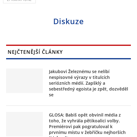
Diskuze
NEJČTENĚJŠÍ ČLÁNKY
Jakubovi Železnému se nelíbí
nespisovné výrazy v titulcích
seriózních médií. Zapšklý a
sebestředný egoista je zpět, dozvěděl
se
GLOSA: Babiš opět obvinil média z
toho, že vyhrála pětikoalici volby.
Premiérovi pak pogratuloval k
prvnímu místu v žebříčku nejhorších