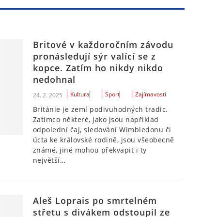
Britové v každoročním závodu
pronásledují sýr valící se z
kopce. Zatím ho nikdy nikdo
nedohnal
Kultura
Sport
Zajímavosti
24. 2. 2025
Británie je zemí podivuhodných tradic.
Zatímco některé, jako jsou například
odpolední čaj, sledování Wimbledonu či
úcta ke královské rodině, jsou všeobecně
známé, jiné mohou překvapit i ty
největší…
Aleš Loprais po smrtelném
střetu s divákem odstoupil ze