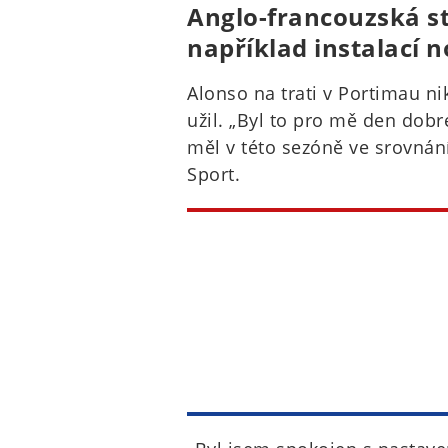
Anglo-francouzská stá
například instalací 
Alonso na trati v Portimau nik
užil. „Byl to pro mě den dobr
měl v této sezóně ve srovnán
Sport.