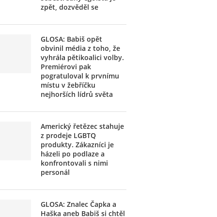
zpět, dozvěděl se
GLOSA: Babiš opět
obvinil média z toho, že
vyhrála pětikoalici volby.
Premiérovi pak
pogratuloval k prvnímu
místu v žebříčku
nejhorších lídrů světa
Americký řetězec stahuje
z prodeje LGBTQ
produkty. Zákazníci je
házeli po podlaze a
konfrontovali s nimi
personál
GLOSA: Znalec Čapka a
Haška aneb Babiš si chtěl