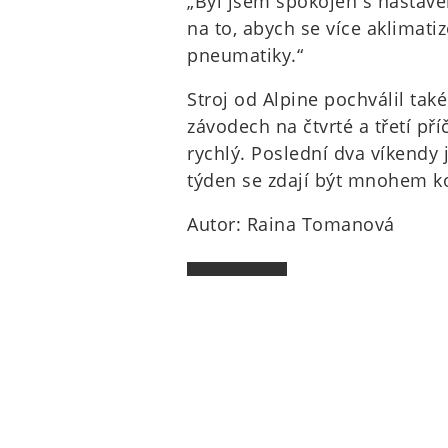
„Byl jsem spokojen s nastave
na to, abych se více aklimati
pneumatiky.“
Stroj od Alpine pochválil tak
závodech na čtvrté a třetí pří
rychlý. Poslední dva víkendy 
týden se zdají být mnohem k
Autor: Raina Tomanová