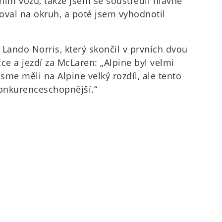
ním vozu, takže jsem se soustředil hlavně
zoval na okruh, a poté jsem vyhodnotil
é Lando Norris, který skončil v prvních dvou
čce a jezdí za McLaren: „Alpine byl velmi
jsme měli na Alpine velký rozdíl, ale tento
onkurenceschopnější.“