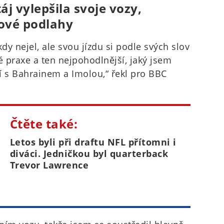
j vylepšila svoje vozy,
nové podlahy
dy nejel, ale svou jízdu si podle svých slov
é praxe a ten nejpohodlnější, jaký jsem
í s Bahrainem a Imolou,“ řekl pro BBC
Čtěte také:
Letos byli při draftu NFL přítomni i
diváci. Jedničkou byl quarterback
Trevor Lawrence