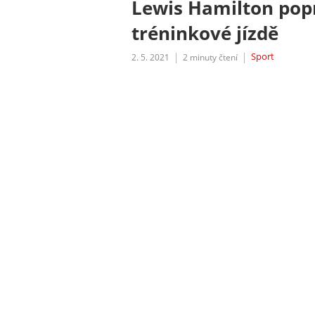
Lewis Hamilton popr
tréninkové jízdě
Sport
2. 5. 2021
2
minuty čtení