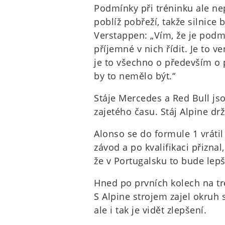
Podmínky při tréninku ale nepa
poblíž pobřeží, takže silnice b
Verstappen: „Vím, že je podm
příjemné v nich řídit. Je to v
je to všechno o především o p
by to nemělo být.“
Stáje Mercedes a Red Bull js
zajetého času. Stáj Alpine dr
Alonso se do formule 1 vrátil
závod a po kvalifikaci přiznal,
že v Portugalsku to bude lepš
Hned po prvních kolech na tr
S Alpine strojem zajel okruh 
ale i tak je vidět zlepšení.