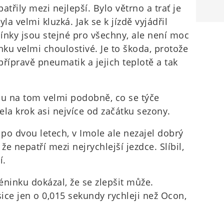
třily mezi nejlepší. Bylo větrno a trať je
yla velmi kluzká. Jak se k jízdě vyjádřil
ínky jsou stejné pro všechny, ale není moc
enku velmi choulostivé. Je to škoda, protože
řípravě pneumatik a jejich teplotě a tak
ou na tom velmi podobně, co se týče
žela krok asi nejvíce od začátku sezony.
 po dvou letech, v Imole ale nezajel dobrý
 že nepatří mezi nejrychlejší jezdce. Slíbil,
í.
éninku dokázal, že se zlepšit může.
sice jen o 0,015 sekundy rychleji než Ocon,