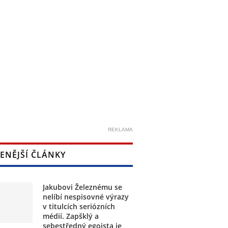
REKLAMA
ENĚJŠÍ ČLÁNKY
Jakubovi Železnému se
nelíbí nespisovné výrazy
v titulcích seriózních
médií. Zapšklý a
sebestředný egoista je