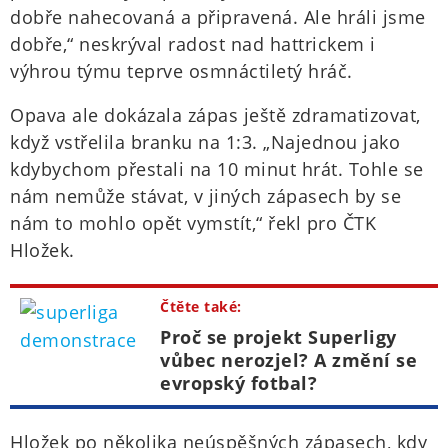
dobře nahecovaná a připravená. Ale hráli jsme
dobře,“ neskrýval radost nad hattrickem i
výhrou týmu teprve osmnáctiletý hráč.
Opava ale dokázala zápas ještě zdramatizovat,
když vstřelila branku na 1:3. „Najednou jako
kdybychom přestali na 10 minut hrát. Tohle se
nám nemůže stávat, v jiných zápasech by se
nám to mohlo opět vymstít,“ řekl pro ČTK
Hložek.
Čtěte také:
Proč se projekt Superligy
vůbec nerozjel? A změní se
evropský fotbal?
Hložek po několika neúspěšných zápasech, kdy