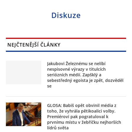
Diskuze
NEJČTENĚJŠÍ ČLÁNKY
Jakubovi Železnému se nelíbí
nespisovné výrazy v titulcích
seriózních médií. Zapšklý a
sebestředný egoista je zpět, dozvěděl
se
GLOSA: Babiš opět obvinil média z
toho, že vyhrála pětikoalici volby.
Premiérovi pak pogratuloval k
prvnímu místu v žebříčku nejhorších
lídrů světa