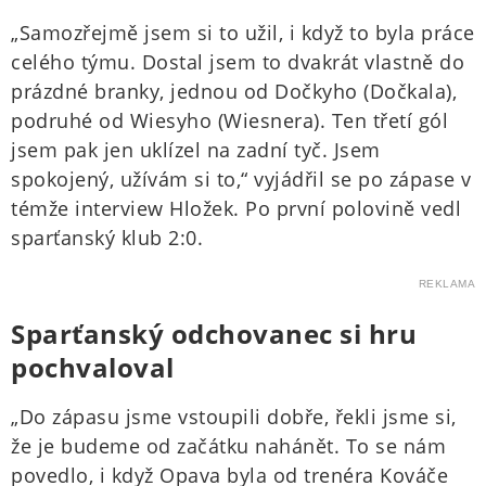
„Samozřejmě jsem si to užil, i když to byla práce
celého týmu. Dostal jsem to dvakrát vlastně do
prázdné branky, jednou od Dočkyho (Dočkala),
podruhé od Wiesyho (Wiesnera). Ten třetí gól
jsem pak jen uklízel na zadní tyč. Jsem
spokojený, užívám si to,“ vyjádřil se po zápase v
témže interview Hložek. Po první polovině vedl
sparťanský klub 2:0.
REKLAMA
Sparťanský odchovanec si hru
pochvaloval
„Do zápasu jsme vstoupili dobře, řekli jsme si,
že je budeme od začátku nahánět. To se nám
povedlo, i když Opava byla od trenéra Kováče