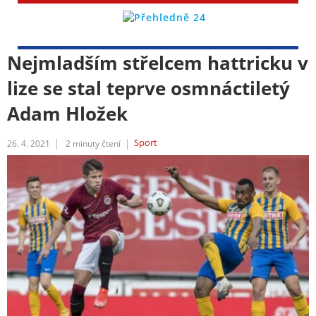
Nejmladším střelcem hattricku v
lize se stal teprve osmnáctiletý
Adam Hložek
Sport
26. 4. 2021
2
minuty čtení