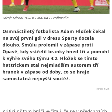
Zdroj: Michal TUREK / MAFRA / Profimedia
Osmnáctiletý fotbalista Adam Hložek čekal
na svůj první gól v dresu Sparty docela
dlouho. Smůlu prolomil v zápase proti
Opavě, kdy vstřelil branky hned tři a pomohl
k výhře svého týmu 4:2. Hložek se tímto
hattrickem stal nejmladším autorem tří
branek v zápase od doby, co se hraje
samostatná nejvyšší soutěž.
REKLAMA
Kritici přitom hráči vyčítali, že se v předchozích