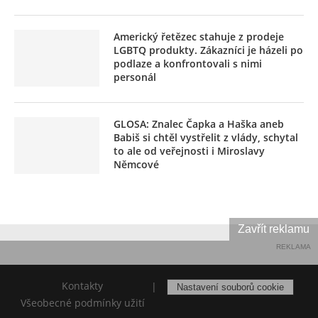
Americký řetězec stahuje z prodeje
LGBTQ produkty. Zákazníci je házeli po
podlaze a konfrontovali s nimi
personál
GLOSA: Znalec Čapka a Haška aneb
Babiš si chtěl vystřelit z vlády, schytal
to ale od veřejnosti i Miroslavy
Němcové
Zavřít reklamu
REKLAMA
Kontakty
|
Nastavení souborů cookie
Všeobecné podmínky užití