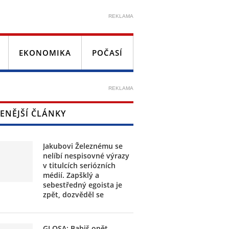
REKLAMA
EKONOMIKA
POČASÍ
REKLAMA
ENĚJŠÍ ČLÁNKY
Jakubovi Železnému se
nelíbí nespisovné výrazy
v titulcích seriózních
médií. Zapšklý a
sebestředný egoista je
zpět, dozvěděl se
GLOSA: Babiš opět