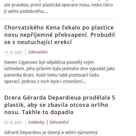
ale pravdou, první plastická operace nosu, nebo něco
jí velmi podobného,…
Chorvatského Kena čekalo po plastice
nosu nepříjemné překvapení. Probudil
se s neutuchající erekcí
Zahraniční
11. 9. 2021
Neven Ciganovic byl odjakživa posedlý svým
vzhledem. Jeho přáním bylo jednoho dne vypadat jako
panenka Bratz. Kvůli tomu také postoupil řadu
operací. Jednou z nich bylo i zmenšení…
Dcera Gérarda Depardieua prodělala 5
plastik, aby se zbavila otcova orlího
nosu. Takhle to dopadlo
Celebrity
Zahraniční
27. 8. 2021
Gérard Depardieu je slavný a velmi významný