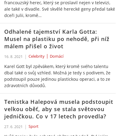
francouzský herec, který se proslavil nejen v televizi,
ale také v divadle. Své skvělé herecké geny předal také
dceři Julii, kromě…
Odhalené tajemství Karla Gotta:
Musel na plastiku po nehodě, při níž
málem přišel o život
Celebrity
Domácí
16. 8. 2021
Karel Gott byl zpěvákem, který kromě svého talentu
dbal také o svůj vzhled. Možná je tedy s podivem, že
podstoupil pouze jedinou plastickou operaci, a to ze
zdravotních důvodů.
Tenistka Halepová musela podstoupit
velkou oběť, aby se stala světovou
jedničkou. Co v 17 letech provedla?
Sport
27. 6. 2021