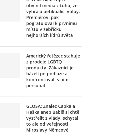
obvinil média z toho, že
vyhrála pětikoalici volby.
Premiérovi pak
pogratuloval k prvnímu
místu v žebříčku
nejhorších lídrů světa
Americký řetězec stahuje
z prodeje LGBTQ
produkty. Zákazníci je
házeli po podlaze a
konfrontovali s nimi
personál
GLOSA: Znalec Čapka a
Haška aneb Babiš si chtěl
vystřelit z vlády, schytal
to ale od veřejnosti i
Miroslavy Němcové