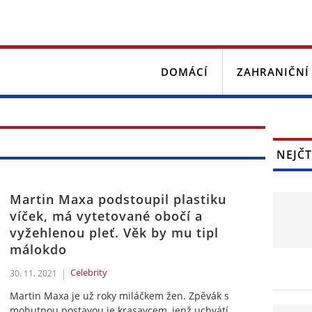
DOMÁCÍ
ZAHRANIČNÍ
NEJČT
Martin Maxa podstoupil plastiku
víček, má vytetované obočí a
vyžehlenou pleť. Věk by mu tipl
málokdo
Celebrity
30. 11. 2021
Martin Maxa je už roky miláčkem žen. Zpěvák s
mohutnou postavou je krasavcem, jenž uchvátí