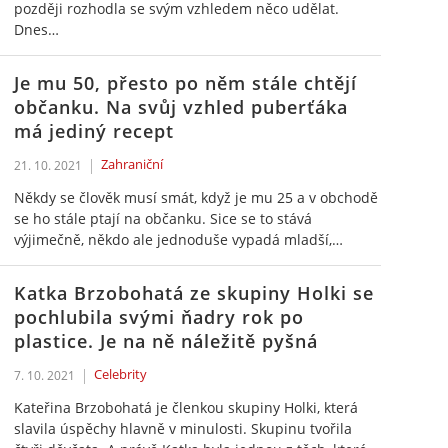
později rozhodla se svým vzhledem něco udělat.
Dnes…
Je mu 50, přesto po něm stále chtějí
občanku. Na svůj vzhled puberťáka
má jediný recept
Zahraniční
21. 10. 2021
Někdy se člověk musí smát, když je mu 25 a v obchodě
se ho stále ptají na občanku. Sice se to stává
výjimečně, někdo ale jednoduše vypadá mladší,…
Katka Brzobohatá ze skupiny Holki se
pochlubila svými ňadry rok po
plastice. Je na ně náležitě pyšná
Celebrity
7. 10. 2021
Kateřina Brzobohatá je členkou skupiny Holki, která
slavila úspěchy hlavně v minulosti. Skupinu tvořila