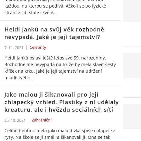
každou, na kterou se podívá. Ačkoli se po fyzické
stránce cítí stále skvěle,…
Heidi Janků na svůj věk rozhodně
nevypadá. Jaké je její tajemství?
Celebrity
7. 11. 2021
Heidi Janků oslaví ještě letos své 59. narozeniny.
Rozhodně ale nevypadá na to, že by měla slavit šestý
křížek na krku. Jaké je její tajemství na udržení
mladistvého…
Jako malou ji šikanovali pro její
chlapecký vzhled. Plastiky z ní udělaly
kreaturu, ale i hvězdu sociálních sítí
Zahraniční
25. 10. 2021
Céline Centino měla jako malá dívka spíše chlapecké
rysy. Na škole se jí smáli a šikanovali ji. Ona se tak