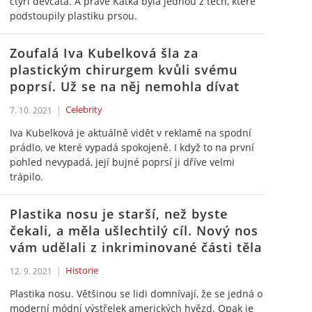
čtyři děvčata. A právě Katka byla jednou z těch, které
podstoupily plastiku prsou.
Zoufalá Iva Kubelková šla za
plastickým chirurgem kvůli svému
poprsí. Už se na něj nemohla dívat
Celebrity
7. 10. 2021
Iva Kubelková je aktuálně vidět v reklamě na spodní
prádlo, ve které vypadá spokojeně. I když to na první
pohled nevypadá, její bujné poprsí ji dříve velmi
trápilo.
Plastika nosu je starší, než byste
čekali, a měla ušlechtilý cíl. Nový nos
vám udělali z inkriminované části těla
Historie
12. 9. 2021
Plastika nosu. Většinou se lidi domnívají, že se jedná o
moderní módní výstřelek amerických hvězd. Opak je