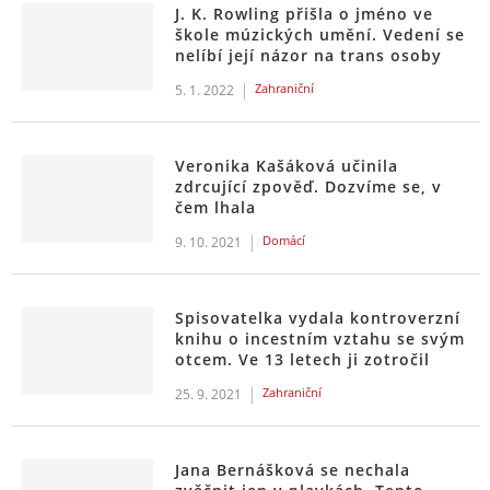
J. K. Rowling přišla o jméno ve
škole múzických umění. Vedení se
nelíbí její názor na trans osoby
Zahraniční
5. 1. 2022
Veronika Kašáková učinila
zdrcující zpověď. Dozvíme se, v
čem lhala
Domácí
9. 10. 2021
Spisovatelka vydala kontroverzní
knihu o incestním vztahu se svým
otcem. Ve 13 letech ji zotročil
Zahraniční
25. 9. 2021
Jana Bernášková se nechala