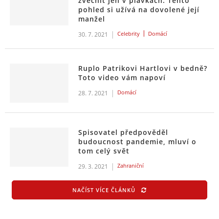
zvěčnit jen v plavkách. Tento
pohled si užívá na dovolené její
manžel
Celebrity
Domácí
30. 7. 2021
Ruplo Patrikovi Hartlovi v bedně?
Toto video vám napoví
Domácí
28. 7. 2021
Spisovatel předpověděl
budoucnost pandemie, mluví o
tom celý svět
Zahraniční
29. 3. 2021
NAČÍST VÍCE ČLÁNKŮ