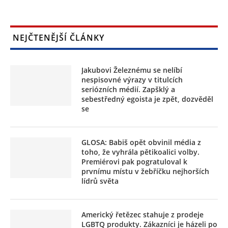
NEJČTENĚJŠÍ ČLÁNKY
Jakubovi Železnému se nelíbí
nespisovné výrazy v titulcích
seriózních médií. Zapšklý a
sebestředný egoista je zpět, dozvěděl
se
GLOSA: Babiš opět obvinil média z
toho, že vyhrála pětikoalici volby.
Premiérovi pak pogratuloval k
prvnímu místu v žebříčku nejhorších
lídrů světa
Americký řetězec stahuje z prodeje
LGBTQ produkty. Zákazníci je házeli po