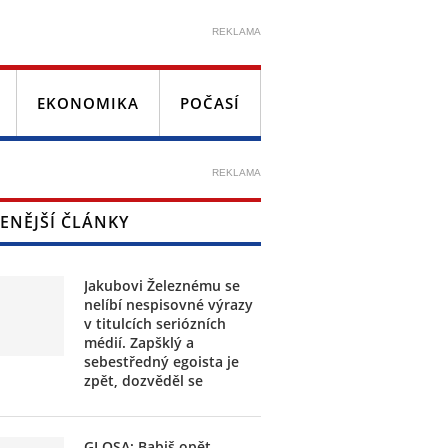
REKLAMA
EKONOMIKA
POČASÍ
REKLAMA
ENĚJŠÍ ČLÁNKY
Jakubovi Železnému se
nelíbí nespisovné výrazy
v titulcích seriózních
médií. Zapšklý a
sebestředný egoista je
zpět, dozvěděl se
GLOSA: Babiš opět