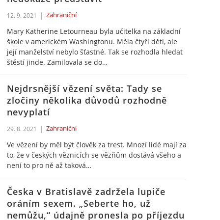
Zahraniční
12. 9. 2021
Mary Katherine Letourneau byla učitelka na základní
škole v americkém Washingtonu. Měla čtyři děti, ale
její manželství nebylo šťastné. Tak se rozhodla hledat
štěstí jinde. Zamilovala se do…
Nejdrsnější vězení světa: Tady se
zločiny několika důvodů rozhodně
nevyplatí
Zahraniční
29. 8. 2021
Ve vězení by měl být člověk za trest. Mnozí lidé mají za
to, že v českých věznicích se vězňům dostává všeho a
není to pro ně až taková…
Česka v Bratislavě zadržela lupiče
oráním sexem. „Seberte ho, už
nemůžu,“ údajně pronesla po příjezdu