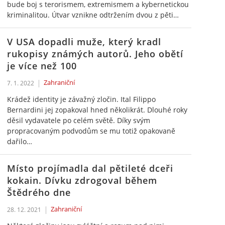
bude boj s terorismem, extremismem a kybernetickou
kriminalitou. Útvar vznikne odtržením dvou z pěti…
V USA dopadli muže, který kradl
rukopisy známých autorů. Jeho obětí
je více než 100
Zahraniční
7. 1. 2022
Krádež identity je závažný zločin. Ital Filippo
Bernardini jej zopakoval hned několikrát. Dlouhé roky
děsil vydavatele po celém světě. Díky svým
propracovaným podvodům se mu totiž opakovaně
dařilo…
Místo projímadla dal pětileté dceři
kokain. Dívku zdrogoval během
Štědrého dne
Zahraniční
28. 12. 2021