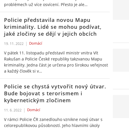
problémech už více osvícení. Přesto je ale…
Policie představila novou Mapu
kriminality. Lidé se mohou podívat,
jaké zločiny se dějí v jejich obcích
Domácí
19. 11. 2022
V pátek 11. listopadu představil ministr vnitra Vít
Rakušan a Policie České republiky takzvanou Mapu
kriminality. Jedna část je určena pro širokou veřejnost
a každý člověk si v…
Policie se chystá vytvořit nový útvar.
Bude bojovat s terorismem i
kybernetickým zločinem
Domácí
11. 6. 2022
V rámci Policie ČR zanedlouho vznikne nový útvar s
celorepublikovou působností. Jeho hlavními úkoly