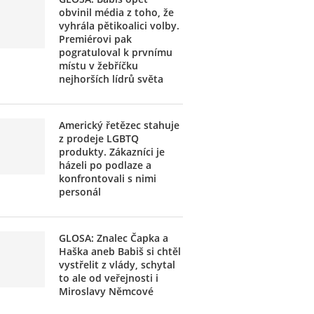
obvinil média z toho, že
vyhrála pětikoalici volby.
Premiérovi pak
pogratuloval k prvnímu
místu v žebříčku
nejhorších lídrů světa
Americký řetězec stahuje
z prodeje LGBTQ
produkty. Zákazníci je
házeli po podlaze a
konfrontovali s nimi
personál
GLOSA: Znalec Čapka a
Haška aneb Babiš si chtěl
vystřelit z vlády, schytal
to ale od veřejnosti i
Miroslavy Němcové