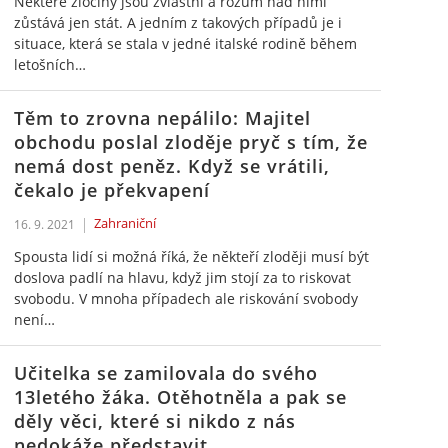
Některé zločiny jsou zvláštní a rozum nad nimi
zůstává jen stát. A jedním z takových případů je i
situace, která se stala v jedné italské rodině během
letošních…
Těm to zrovna nepálilo: Majitel
obchodu poslal zloděje pryč s tím, že
nemá dost peněz. Když se vrátili,
čekalo je překvapení
Zahraniční
16. 9. 2021
Spousta lidí si možná říká, že někteří zloději musí být
doslova padlí na hlavu, když jim stojí za to riskovat
svobodu. V mnoha případech ale riskování svobody
není…
Učitelka se zamilovala do svého
13letého žáka. Otěhotněla a pak se
děly věci, které si nikdo z nás
nedokáže představit