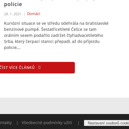
policie
Domácí
28. 1. 2021
Kuriózní situace se ve středu odehrála na bratislavské
benzínové pumpě. Šestatřicetileté Češce se tam
orálním sexem podařilo zadržet čtyřiadvacetiletého
Srba, který čerpací stanici přepadl, až do příjezdu
policie,…
ČÍST VÍCE ČLÁNKŮ
ntakty
Všeobecné podmínky užití
|
Nastavení souborů cook