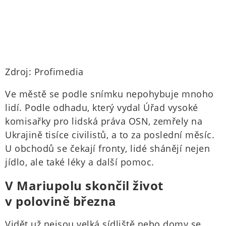
Zdroj: Profimedia
Ve městě se podle snímku nepohybuje mnoho
lidí. Podle odhadu, který vydal Úřad vysoké
komisařky pro lidská práva OSN, zemřely na
Ukrajině tisíce civilistů, a to za poslední měsíc.
U obchodů se čekají fronty, lidé shánějí nejen
jídlo, ale také léky a další pomoc.
V Mariupolu skončil život
v polovině března
Vidět už nejsou velká sídliště nebo domy se