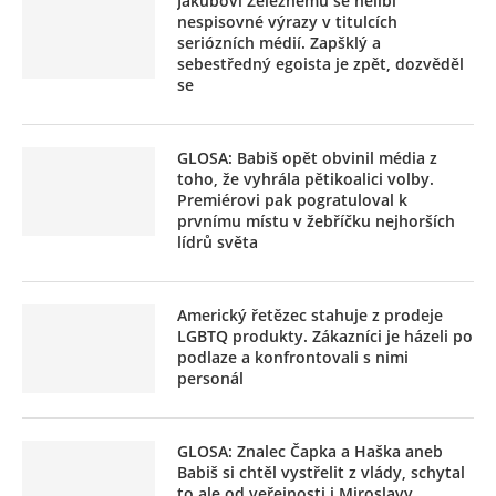
Jakubovi Železnému se nelíbí
nespisovné výrazy v titulcích
seriózních médií. Zapšklý a
sebestředný egoista je zpět, dozvěděl
se
GLOSA: Babiš opět obvinil média z
toho, že vyhrála pětikoalici volby.
Premiérovi pak pogratuloval k
prvnímu místu v žebříčku nejhorších
lídrů světa
Americký řetězec stahuje z prodeje
LGBTQ produkty. Zákazníci je házeli po
podlaze a konfrontovali s nimi
personál
GLOSA: Znalec Čapka a Haška aneb
Babiš si chtěl vystřelit z vlády, schytal
to ale od veřejnosti i Miroslavy