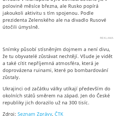
polovině měsíce března, ale Rusko popírá
jakoukoli aktivitu s tím spojenou. Podle
prezidenta Zelenského ale na divadlo Rusové
útočili úmyslně.
REKLAMA
Snímky působí stísněným dojmem a není divu,
že tu obyvatelé zůstávat nechtějí. Všude je vidět
a také cítit nepříjemná atmosféra, která je
doprovázena ruinami, které po bombardování
zůstaly.
Ukrajinci od začátku války utíkají především do
okolních států směrem na západ. Jen do České
republiky jich dorazilo už na 300 tisíc.
Zdroj:
Seznam Zprávy
,
ČTK