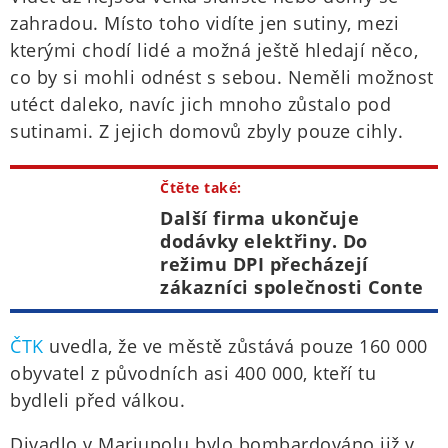
zahradou. Místo toho vidíte jen sutiny, mezi
kterými chodí lidé a možná ještě hledají něco,
co by si mohli odnést s sebou. Neměli možnost
utéct daleko, navíc jich mnoho zůstalo pod
sutinami. Z jejich domovů zbyly pouze cihly.
Čtěte také:
Další firma ukončuje
dodávky elektřiny. Do
režimu DPI přecházejí
zákazníci společnosti Conte
ČTK
uvedla, že ve městě zůstává pouze 160 000
obyvatel z původních asi 400 000, kteří tu
bydleli před válkou.
Divadlo v Mariupolu bylo bombardováno již v