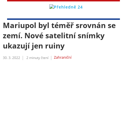
Mariupol byl téměř srovnán se
zemí. Nové satelitní snímky
ukazují jen ruiny
Zahraniční
30. 3. 2022
2
minuty čtení