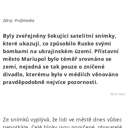
Zdroj: Profimedia
Byly zveřejněny šokující satelitní snímky,
které ukazují, co způsobilo Rusko svými
bombami na ukrajinském území. Přístavní
město Mariupol bylo téměř srovnáno se
zemí, nejedná se tak pouze o zničené
divadlo, kterému bylo v médiích věnováno
pravděpodobně nejvíce pozornosti.
REKLAMA
Ze snímků vyplývá, že lidi ve městě dnes vůbec
nepotkáte. Celé bloky jsou poničené, obyvatelé