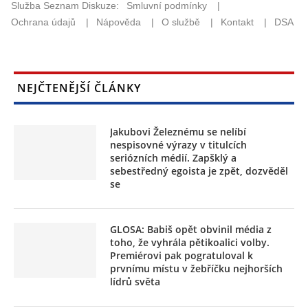
NEJČTENĚJŠÍ ČLÁNKY
Jakubovi Železnému se nelíbí
nespisovné výrazy v titulcích
seriózních médií. Zapšklý a
sebestředný egoista je zpět, dozvěděl
se
GLOSA: Babiš opět obvinil média z
toho, že vyhrála pětikoalici volby.
Premiérovi pak pogratuloval k
prvnímu místu v žebříčku nejhorších
lídrů světa