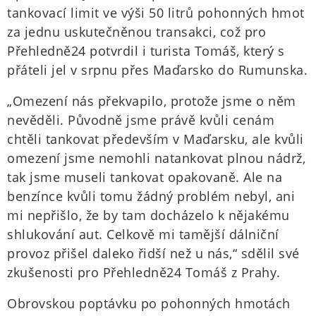
tankovací limit ve výši 50 litrů pohonných hmot
za jednu uskutečněnou transakci, což pro
Přehledně24 potvrdil i turista Tomáš, který s
přáteli jel v srpnu přes Maďarsko do Rumunska.
„Omezení nás překvapilo, protože jsme o něm
nevěděli. Původně jsme právě kvůli cenám
chtěli tankovat především v Maďarsku, ale kvůli
omezení jsme nemohli natankovat plnou nádrž,
tak jsme museli tankovat opakovaně. Ale na
benzínce kvůli tomu žádný problém nebyl, ani
mi nepřišlo, že by tam docházelo k nějakému
shlukování aut. Celkově mi tamější dálniční
provoz přišel daleko řidší než u nás,“ sdělil své
zkušenosti pro Přehledně24 Tomáš z Prahy.
Obrovskou poptávku po pohonných hmotách