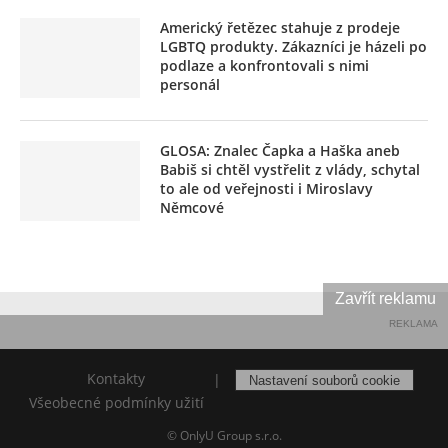
Americký řetězec stahuje z prodeje
LGBTQ produkty. Zákazníci je házeli po
podlaze a konfrontovali s nimi
personál
GLOSA: Znalec Čapka a Haška aneb
Babiš si chtěl vystřelit z vlády, schytal
to ale od veřejnosti i Miroslavy
Němcové
Zavřít reklamu
REKLAMA
Kontakty
|
Nastavení souborů cookie
Všeobecné podmínky užití
© OnlyU Group s.r.o.