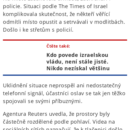
policie. Situaci podle The Times of Israel
komplikovala skutečnost, že někteří věřící
odmítli místo opustit a setrvávali v modlitbách.
Došlo i ke střetům s policií.
Čtěte také:
Kdo povede izraelskou
vládu, není stále jisté.
Nikdo nezískal většinu
Uklidnění situace neprospěl ani nedostatečný
telefonní signál, účastníci oslav se tak jen těžko
spojovali se svými příbuznými.
Agentura Reuters uvedla, že prostory byly
částečně rozdělené podle pohlaví. Videa na
sociálních sítích naznačují, že k tlačenici došlo