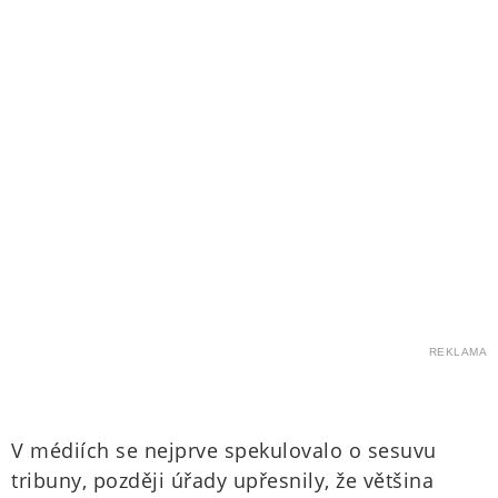
REKLAMA
V médiích se nejprve spekulovalo o sesuvu
tribuny, později úřady upřesnily, že většina