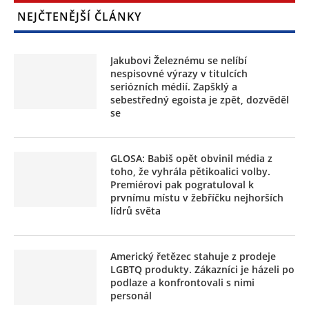
NEJČTENĚJŠÍ ČLÁNKY
Jakubovi Železnému se nelíbí
nespisovné výrazy v titulcích
seriózních médií. Zapšklý a
sebestředný egoista je zpět, dozvěděl
se
GLOSA: Babiš opět obvinil média z
toho, že vyhrála pětikoalici volby.
Premiérovi pak pogratuloval k
prvnímu místu v žebříčku nejhorších
lídrů světa
Americký řetězec stahuje z prodeje
LGBTQ produkty. Zákazníci je házeli po
podlaze a konfrontovali s nimi
personál