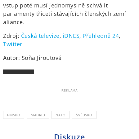
vstup poté musí jednomyslně schválit
parlamenty třiceti stávajících členských zemí
aliance.
Zdroj:
Česká televize
,
iDNES
,
Přehledně 24
,
Twitter
Autor: Soňa Jiroutová
REKLAMA
FINSKO
MADRID
NATO
ŠVÉDSKO
Diskuze