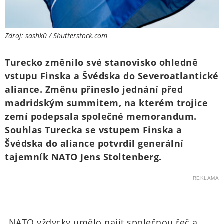
Zdroj: sashk0 / Shutterstock.com
Turecko změnilo své stanovisko ohledně
vstupu Finska a Švédska do Severoatlantické
aliance. Změnu přineslo jednání před
madridským summitem, na kterém trojice
zemí podepsala společné memorandum.
Souhlas Turecka se vstupem Finska a
Švédska do aliance potvrdil generální
tajemník NATO Jens Stoltenberg.
REKLAMA
„NATO vždycky umělo najít společnou řeč a