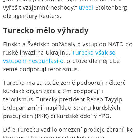
vyřešit vzájemné neshody,“
uvedl
Stoltenberg
dle agentury Reuters.
Turecko mělo výhrady
Finsko a Švédsko požádaly o vstup do NATO po
ruské invazi na Ukrajinu.
Turecko však se
vstupem nesouhlasilo
, protože dle něj obě
země podporují terorismus.
Turecko má za to, že země podporují některé
kurdské organizace a tím podporují i
terorismus. Turecký prezident Recep Tayyip
Erdogan zmínil například Stranu kurdských
pracujících (PKK) či kurdské oddíly YPG.
Dále Turecku vadilo omezení prodeje zbraní, ke
kterému obě země před několika lety