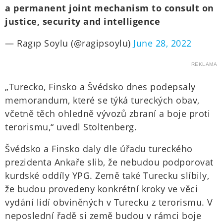
a permanent joint mechanism to consult on
justice, security and intelligence
— Ragıp Soylu (@ragipsoylu)
June 28, 2022
REKLAMA
„Turecko, Finsko a Švédsko dnes podepsaly
memorandum, které se týká tureckých obav,
včetně těch ohledně vývozů zbraní a boje proti
terorismu,“ uvedl Stoltenberg.
Švédsko a Finsko daly dle úřadu tureckého
prezidenta Ankaře slib, že nebudou podporovat
kurdské oddíly YPG. Země také Turecku slíbily,
že budou provedeny konkrétní kroky ve věci
vydání lidí obviněných v Turecku z terorismu. V
neposlední řadě si země budou v rámci boje