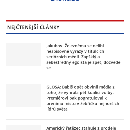
NEJČTENĚJŠÍ ČLÁNKY
Jakubovi Železnému se nelíbí
nespisovné výrazy v titulcích
seriózních médií. Zapšklý a
sebestředný egoista je zpět, dozvěděl
se
GLOSA: Babiš opět obvinil média z
toho, že vyhrála pětikoalici volby.
Premiérovi pak pogratuloval k
prvnímu místu v žebříčku nejhorších
lídrů světa
Americký řetězec stahuje z prodeje