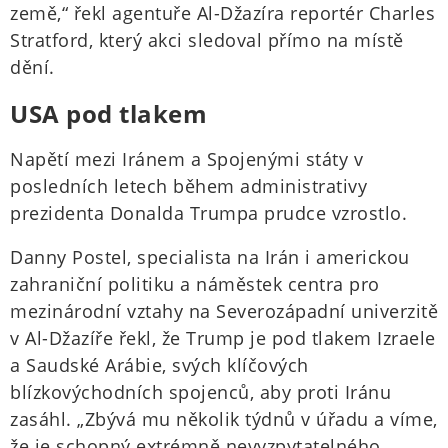
země,“ řekl agentuře Al-Džazíra reportér Charles
Stratford, který akci sledoval přímo na místě
dění.
USA pod tlakem
Napětí mezi Iránem a Spojenými státy v
posledních letech během administrativy
prezidenta Donalda Trumpa prudce vzrostlo.
Danny Postel, specialista na Irán i americkou
zahraniční politiku a náměstek centra pro
mezinárodní vztahy na Severozápadní univerzitě
v Al-Džazíře řekl, že Trump je pod tlakem Izraele
a Saudské Arábie, svých klíčových
blízkovýchodních spojenců, aby proti Iránu
zasáhl. „Zbývá mu několik týdnů v úřadu a víme,
že je schopný extrémně nevyzpytatelného