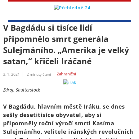
V Bagdádu si tisíce lidí
připomnělo smrt generála
Sulejmáního. „Amerika je velký
satan,“ křičeli Iráčané
Zahraniční
3. 1. 2021
2
minuty čtení
Zdroj: Shutterstock
V Bagdádu, hlavním městě Iráku, se dnes
sešly desetitisíce obyvatel, aby si
připomněly roční výročí smrti Kasíma
Sulejmáního, velitele iránských revolučních