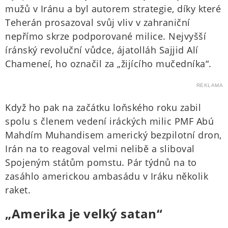
mužů v Iránu a byl autorem strategie, díky které
Teherán prosazoval svůj vliv v zahraniční
nepřímo skrze podporované milice. Nejvyšší
íránský revoluční vůdce, ájatolláh Sajjid Alí
Chameneí, ho označil za „žijícího mučedníka“.
REKLAMA
Když ho pak na začátku loňského roku zabil
spolu s členem vedení iráckých milic PMF Abú
Mahdím Muhandisem americký bezpilotní dron,
Irán na to reagoval velmi nelibě a sliboval
Spojeným státům pomstu. Pár týdnů na to
zasáhlo americkou ambasádu v Iráku několik
raket.
„Amerika je velký satan“