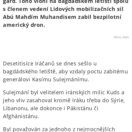
gard. Toho vloni na bagdádském letišti spolu
s členem vedení Lidových mobilizačních sil
Abú Mahdím Muhandisem zabil bezpilotní
americký dron.
REKLAMA
Desetitisíce Iráčanů se dnes sešlo u
bagdádského letiště, aby vzdaly poctu zabitému
generálovi Kasímu Sulejmánímu.
Sulejmání byl velitelem iránských milic Kuds a
jeho vliv zasahoval kromě Iráku třeba do Sýrie,
Libanonu, ale dokonce i Pákistánu či
Afghánistánu.
Byl považován za jednoho z nejmocnějších