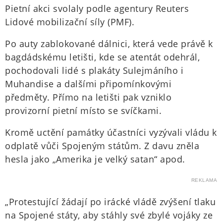
Pietní akci svolaly podle agentury Reuters
Lidové mobilizační síly (PMF).
Po auty zablokované dálnici, která vede právě k
bagdádskému letišti, kde se atentát odehrál,
pochodovali lidé s plakáty Sulejmáního i
Muhandise a dalšími připomínkovými
předměty. Přímo na letišti pak vzniklo
provizorní pietní místo se svíčkami.
Kromě uctění památky účastníci vyzývali vládu k
odplatě vůči Spojeným státům. Z davu zněla
hesla jako „Amerika je velký satan“ apod.
REKLAMA
„Protestující žádají po irácké vládě zvýšení tlaku
na Spojené státy, aby stáhly své zbylé vojáky ze