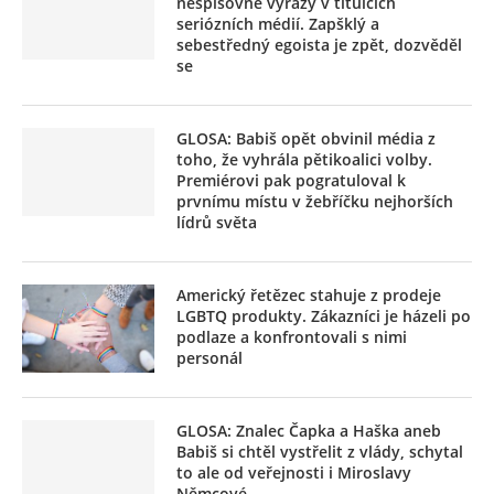
nespisovné výrazy v titulcích
seriózních médií. Zapšklý a
sebestředný egoista je zpět, dozvěděl
se
GLOSA: Babiš opět obvinil média z
toho, že vyhrála pětikoalici volby.
Premiérovi pak pogratuloval k
prvnímu místu v žebříčku nejhorších
lídrů světa
Americký řetězec stahuje z prodeje
LGBTQ produkty. Zákazníci je házeli po
podlaze a konfrontovali s nimi
personál
GLOSA: Znalec Čapka a Haška aneb
Babiš si chtěl vystřelit z vlády, schytal
to ale od veřejnosti i Miroslavy
Němcové