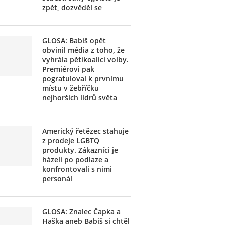
zpět, dozvěděl se
GLOSA: Babiš opět
obvinil média z toho, že
vyhrála pětikoalici volby.
Premiérovi pak
pogratuloval k prvnímu
místu v žebříčku
nejhorších lídrů světa
Americký řetězec stahuje
z prodeje LGBTQ
produkty. Zákazníci je
házeli po podlaze a
konfrontovali s nimi
personál
GLOSA: Znalec Čapka a
Haška aneb Babiš si chtěl