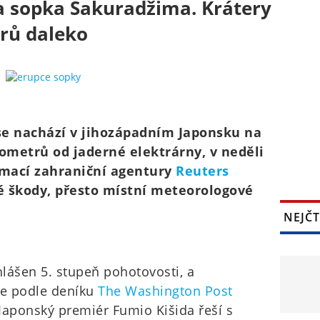
a sopka Sakuradžima. Krátery
trů daleko
se nachází v jihozápadním Japonsku na
lometrů od jaderné elektrárny, v neděli
rmací zahraniční agentury
Reuters
é škody, přesto místní meteorologové
NEJČT
hlášen 5. stupeň pohotovosti, a
ce podle deníku
The Washington Post
Japonský premiér Fumio Kišida řeší s