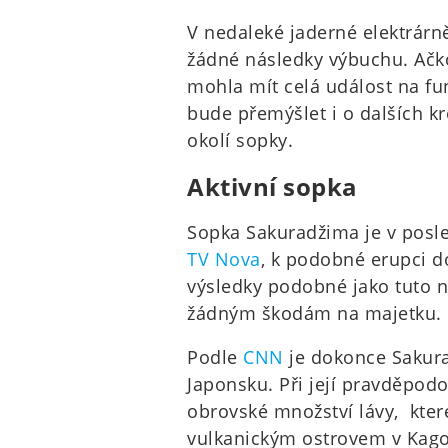
V nedaleké jaderné elektrárn
žádné následky výbuchu. Ačko
mohla mít celá událost na fun
bude přemýšlet i o dalších k
okolí sopky.
Aktivní sopka
Sopka Sakuradžima je v posled
TV Nova
, k podobné erupci d
výsledky podobné jako tuto ne
žádným škodám na majetku.
Podle
CNN
je dokonce Sakura
Japonsku. Při její pravděpodo
obrovské množství lávy, kter
vulkanickým ostrovem v Kag