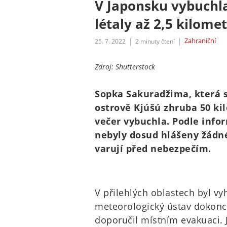
V Japonsku vybuchl
létaly až 2,5 kilome
Zahraniční
25. 7. 2022
2
minuty čtení
Zdroj: Shutterstock
Sopka Sakuradžima, která 
ostrově Kjúšú zhruba 50 ki
večer vybuchla. Podle info
nebyly dosud hlášeny žádn
varují před nebezpečím.
V přilehlých oblastech byl vy
meteorologický ústav dokon
doporučil místním evakuaci. 