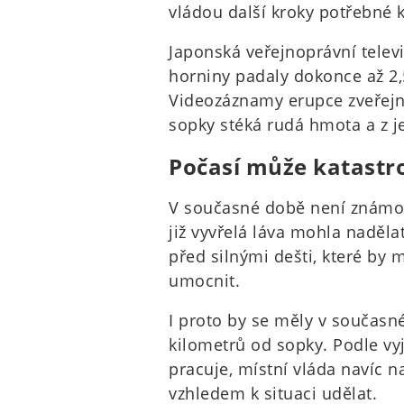
vládou další kroky potřebné k 
Japonská veřejnoprávní telev
horniny padaly dokonce až 2,
Videozáznamy erupce zveře
sopky stéká rudá hmota a z je
Počasí může katastr
V současné době není známo, 
již vyvřelá láva mohla naděl
před silnými dešti, které by
umocnit.
I proto by se měly v současn
kilometrů od sopky. Podle vy
pracuje, místní vláda navíc na
vzhledem k situaci udělat.