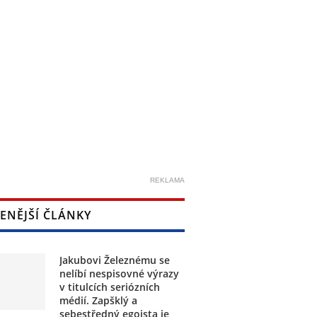
REKLAMA
ENĚJŠÍ ČLÁNKY
Jakubovi Železnému se
nelíbí nespisovné výrazy
v titulcích seriózních
médií. Zapšklý a
sebestředný egoista je