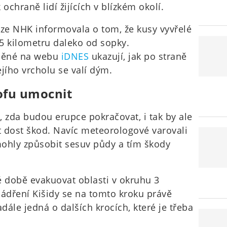
ochraně lidí žijících v blízkém okolí.
ize NHK informovala o tom, že kusy vyvřelé
5 kilometru daleko od sopky.
jněné na webu
iDNES
ukazují, jak po straně
jího vrcholu se valí dým.
ofu umocnit
zda budou erupce pokračovat, i tak by ale
at dost škod. Navíc meteorologové varovali
 mohly způsobit sesuv půdy a tím škody
é době evakuovat oblasti v okruhu 3
jádření Kišidy se na tomto kroku právě
dále jedná o dalších krocích, které je třeba