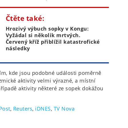
Čtěte také:
Hrozivý výbuch sopky v Kongu:
Vyžádal si několik mrtvých.
Červený kříž přiblížil katastrofické
následky
mím, kde jsou podobné události poměrně
izmické aktivity velmi výrazné, a místní
případě aktivity některé ze sopek dokážou
Post
,
Reuters
,
iDNES
,
TV Nova