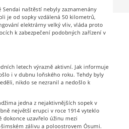
ě Sendai naštěstí nebyly zaznamenány
li je od sopky vzdálená 50 kilometrů,
gování elektrárny velký vliv, vláda proto
rocích k zabezpečení podobných zařízení v
ních letech výrazně aktivní. Jak informuje
ošlo i v dubnu loňského roku. Tehdy byly
děli, nikdo se nezranil a nedošlo k
džima jedna z nejaktivnějších sopek v
bně největší erupci v roce 1914 vyteklo
é dokonce uzavřelo úžinu mezi
ošimském zálivu a poloostrovem Ósumi.