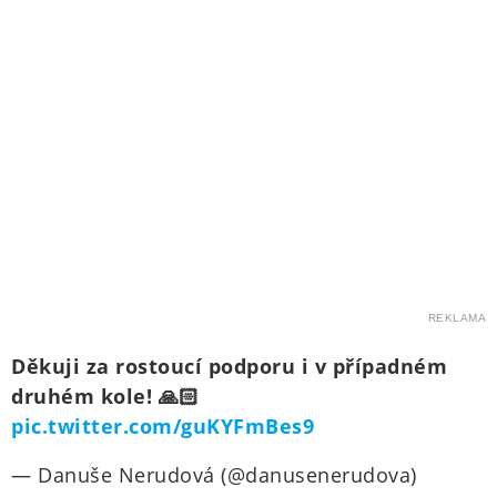
REKLAMA
Děkuji za rostoucí podporu i v případném
druhém kole! 🙏🏻
pic.twitter.com/guKYFmBes9
— Danuše Nerudová (@danusenerudova)