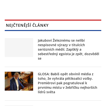
NEJČTENĚJŠÍ ČLÁNKY
Jakubovi Železnému se nelíbí
nespisovné výrazy v titulcích
seriózních médií. Zapšklý a
sebestředný egoista je zpět, dozvěděl
se
GLOSA: Babiš opět obvinil média z
toho, že vyhrála pětikoalici volby.
Premiérovi pak pogratuloval k
prvnímu místu v žebříčku nejhorších
lídrů světa