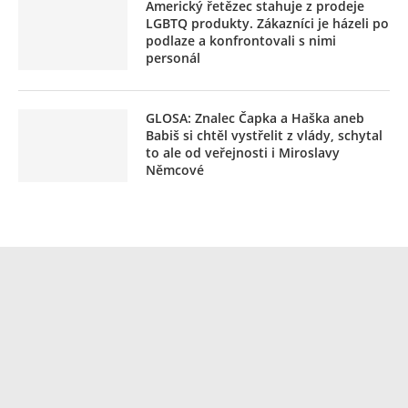
Americký řetězec stahuje z prodeje
LGBTQ produkty. Zákazníci je házeli po
podlaze a konfrontovali s nimi
personál
GLOSA: Znalec Čapka a Haška aneb
Babiš si chtěl vystřelit z vlády, schytal
to ale od veřejnosti i Miroslavy
Němcové