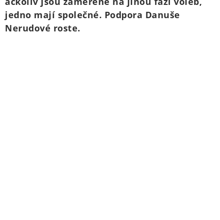
ačkoliv jsou zaměřené na jinou fázi voleb,
jedno mají společné. Podpora Danuše
Nerudové roste.