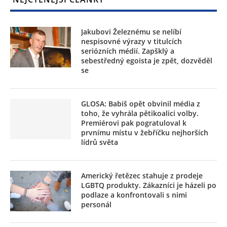
Jakubovi Železnému se nelíbí
nespisovné výrazy v titulcích
seriózních médií. Zapšklý a
sebestředný egoista je zpět, dozvěděl
se
GLOSA: Babiš opět obvinil média z
toho, že vyhrála pětikoalici volby.
Premiérovi pak pogratuloval k
prvnímu místu v žebříčku nejhorších
lídrů světa
Americký řetězec stahuje z prodeje
LGBTQ produkty. Zákazníci je házeli po
podlaze a konfrontovali s nimi
personál