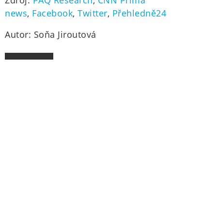
Zdroj:
PAQ Research
,
CNN Prima
news
,
Facebook
,
Twitter
,
Přehledně24
Autor: Soňa Jiroutová