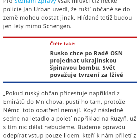
Pro
Seznam Zprávy
však mluvčí cizinecké
policie Jan Urban uvedl, že ruští občané se do
země mohou dostat jinak. Hlídané totiž budou
jen lety mimo Schengen.
Čtěte také:
Rusko chce po Radě OSN
projednat ukrajinskou
špinavou bombu. Svět
považuje tvrzení za lživé
„Pokud ruský občan přicestuje například z
Emirátů do Mnichova, pustí ho tam, protože
Němci toto opatření nemají. Když následně
sedne na letadlo a poletí například na Ruzyň, už
s tím nic dělat nebudeme. Budeme opravdu
odepírat vstup pouze lidem, kteří k nám přiletí z