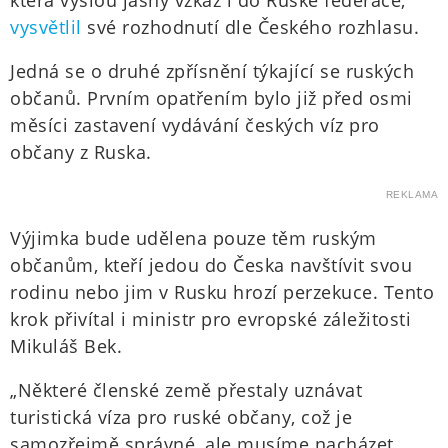
která vyšlou jasný vzkaz i do Ruské federace,“
vysvětlil
své rozhodnutí dle Českého rozhlasu.
Jedná se o druhé zpřísnění týkající se ruských
občanů. Prvním opatřením bylo již před osmi
měsíci zastavení vydávání českých víz pro
občany z Ruska.
REKLAMA
Výjimka bude udělena pouze těm ruským
občanům, kteří jedou do Česka navštívit svou
rodinu nebo jim v Rusku hrozí perzekuce. Tento
krok přivítal i ministr pro evropské záležitosti
Mikuláš Bek.
„Některé členské země přestaly uznávat
turistická víza pro ruské občany, což je
samozřejmě správné, ale musíme nacházet