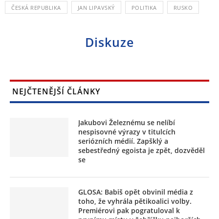
ČESKÁ REPUBLIKA
JAN LIPAVSKÝ
POLITIKA
RUSKO
Diskuze
NEJČTENĚJŠÍ ČLÁNKY
Jakubovi Železnému se nelíbí
nespisovné výrazy v titulcích
seriózních médií. Zapšklý a
sebestředný egoista je zpět, dozvěděl
se
GLOSA: Babiš opět obvinil média z
toho, že vyhrála pětikoalici volby.
Premiérovi pak pogratuloval k