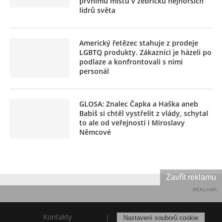
prvnímu místu v žebříčku nejhorších
lídrů světa
Americký řetězec stahuje z prodeje
LGBTQ produkty. Zákazníci je házeli po
podlaze a konfrontovali s nimi
personál
GLOSA: Znalec Čapka a Haška aneb
Babiš si chtěl vystřelit z vlády, schytal
to ale od veřejnosti i Miroslavy
Němcové
Zavřít reklamu
REKLAMA
Kontakty
|
Nastavení souborů cookie