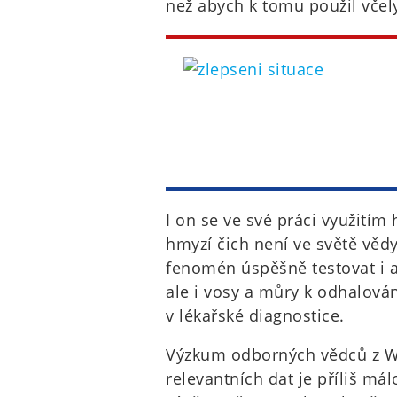
než abych k tomu použil včely
I on se ve své práci využitím
hmyzí čich není ve světě věd
fenomén úspěšně testovat i a
ale i vosy a můry k odhalová
v lékařské diagnostice.
Výzkum odborných vědců z Wa
relevantních dat je příliš má