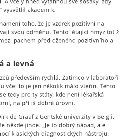
 A včely hned vytáhnou své sosáky, aby
 vysvětlil akademik.
znamení toho, že je vzorek pozitivní na
vají svou odměnu. Tento létající hmyz totiž
l mezi pachem předloženého pozitivního a
á a levná
ezců především rychlá. Zatímco v laboratoři
u včel to je jen několik málo vteřin. Tento
se tedy pro ty státy, kde není lékařská
rní, na příliš dobré úrovni.
k de Graaf z Gentské univerzity v Belgii,
íše někde jinde. „Je to dobrý nápad, ale
ocí klasických diagnostických nástrojů,