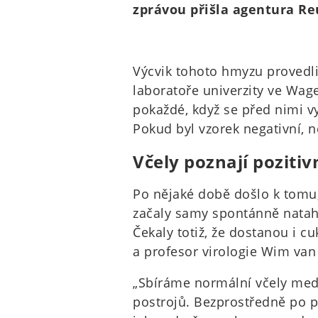
zprávou přišla agentura Re
Výcvik tohoto hmyzu provedli
laboratoře univerzity ve Wag
pokaždé, když se před nimi vy
Pokud byl vzorek negativní, n
Včely poznají poziti
Po nějaké době došlo k tomu, 
začaly samy spontánně natahov
Čekaly totiž, že dostanou i 
a profesor virologie Wim van
„Sbíráme normální včely med
postrojů. Bezprostředně po p