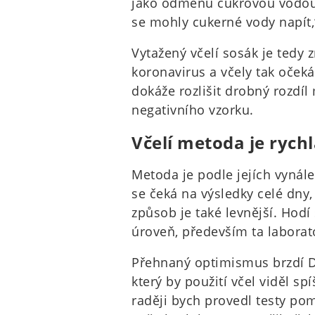
jako odměnu cukrovou vodou.
se mohly cukerné vody napít,“
Vytažený včelí sosák je tedy 
koronavirus a včely tak očeká
dokáže rozlišit drobný rozdí
negativního vzorku.
Včelí metoda je rychl
Metoda je podle jejích vynál
se čeká na výsledky celé dny, 
způsob je také levnější. Hodí 
úroveň, především ta laborato
Přehnaný optimismus brzdí Dir
který by použití včel viděl sp
raději bych provedl testy pom