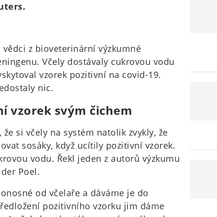
uters.
 vědci z bioveterinární výzkumné
eningenu. Včely dostávaly cukrovou vodu
skytoval vzorek pozitivní na covid-19.
edostaly nic.
vní vzorek svým čichem
že si včely na systém natolik zvykly, že
at sosáky, když ucítily pozitivní vzorek.
cukrovou vodu. Řekl jeden z autorů výzkumu
 der Poel.
onosné od včelaře a dáváme je do
ředložení pozitivního vzorku jim dáme