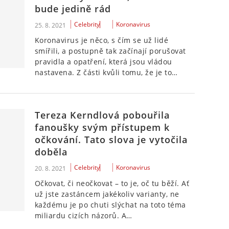
bude jedině rád
Celebrity
Koronavirus
25. 8. 2021
Koronavirus je něco, s čím se už lidé
smířili, a postupně tak začínají porušovat
pravidla a opatření, která jsou vládou
nastavena. Z části kvůli tomu, že je to…
Tereza Kerndlová pobouřila
fanoušky svým přístupem k
očkování. Tato slova je vytočila
doběla
Celebrity
Koronavirus
20. 8. 2021
Očkovat, či neočkovat – to je, oč tu běží. Ať
už jste zastáncem jakékoliv varianty, ne
každému je po chuti slýchat na toto téma
miliardu cizích názorů. A…