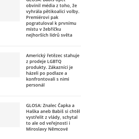
obvinil média z toho, že
vyhrála pětikoalici volby.
Premiérovi pak
pogratuloval k prvnímu
místu v žebříčku
nejhorších lídrů světa
Americký řetězec stahuje
z prodeje LGBTQ
produkty. Zákazníci je
házeli po podlaze a
konfrontovali s nimi
personál
GLOSA: Znalec Čapka a
Haška aneb Babiš si chtěl
vystřelit z vlády, schytal
to ale od veřejnosti i
Miroslavy Němcové