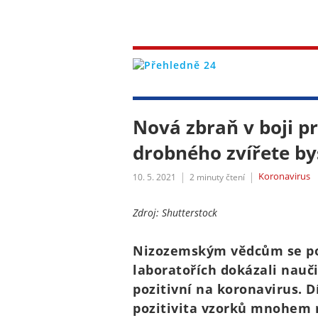
Nová zbraň v boji p
drobného zvířete bys
Koronavirus
10. 5. 2021
2
minuty čtení
Zdroj: Shutterstock
Nizozemským vědcům se pod
laboratořích dokázali nauč
pozitivní na koronavirus. D
pozitivita vzorků mnohem r