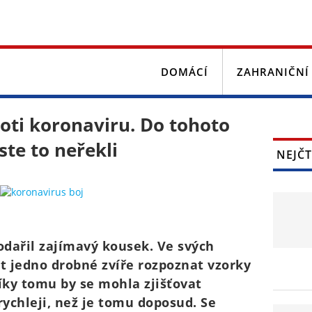
DOMÁCÍ
ZAHRANIČNÍ
roti koronaviru. Do tohoto
te to neřekli
NEJČT
ařil zajímavý kousek. Ve svých
it jedno drobné zvíře rozpoznat vzorky
íky tomu by se mohla zjišťovat
ychleji, než je tomu doposud. Se