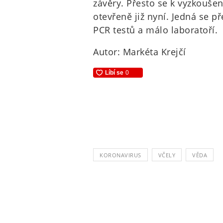
závěry. Přesto se k vyzkouše
otevřeně již nyní. Jedná se p
PCR testů a málo laboratoří.
Autor: Markéta Krejčí
KORONAVIRUS
VČELY
VĚDA