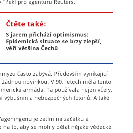
,“ řekl pro agenturu Reuters.
Čtěte také:
S jarem přichází optimismus:
Epidemická situace se brzy zlepší,
věří většina Čechů
 hmyzu často zabývá. Především vynikající
y žádnou novinkou. V 90. letech měla tento
merická armáda. Ta používala nejen včely,
ní výbušnin a nebezpečných toxinů. A také
geningenu je zatím na začátku a
lo na to, aby se mohly dělat nějaké vědecké