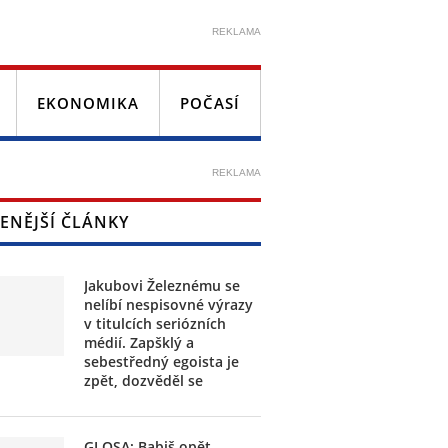
REKLAMA
EKONOMIKA
POČASÍ
REKLAMA
ENĚJŠÍ ČLÁNKY
Jakubovi Železnému se
nelíbí nespisovné výrazy
v titulcích seriózních
médií. Zapšklý a
sebestředný egoista je
zpět, dozvěděl se
GLOSA: Babiš opět