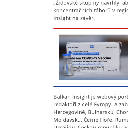
„Židovské skupiny navrhly, ab
koncentračních táborů v regio
Insight na závěr.
Balkan Insight je webový port
redaktoři z celé Evropy. A z
Hercegovině, Bulharsku, Chor
Moldavsku, Černé Hoře, Rumun
Ukrajinu, Českou republiku, 