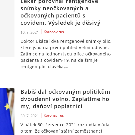
Lékař porovnal rentgenové
snímky neočkovaných a
očkovaných pacientů s
covidem. Výsledek je děsivý
Koronavirus
10. 8. 2021
Doktor ukázal dva rentgenové snímky plic,
které jsou na první pohled velmi odlišné.
Zatímco na jednom jsou plíce očkovaného
pacienta s covidem-19, na dalším je
rentgen plic člověka,…
Babiš dal očkovaným politikům
dvoudenní volno. Zaplatíme ho
my, daňoví poplatníci
Koronavirus
30. 7. 2021
V pátek 30. července 2021 rozhodla vláda
o tom, že očkovaní státní zaměstnanci