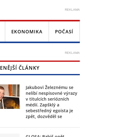
REKLAMA
EKONOMIKA
POČASÍ
REKLAMA
ENĚJŠÍ ČLÁNKY
Jakubovi Železnému se
nelíbí nespisovné výrazy
v titulcích seriózních
médií. Zapšklý a
sebestředný egoista je
zpět, dozvěděl se
GLOSA: Babiš opět