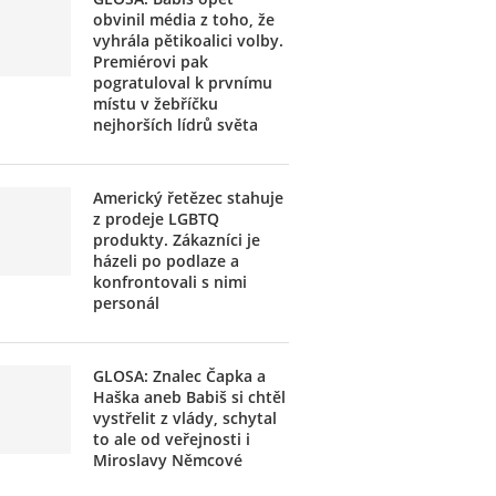
obvinil média z toho, že
vyhrála pětikoalici volby.
Premiérovi pak
pogratuloval k prvnímu
místu v žebříčku
nejhorších lídrů světa
Americký řetězec stahuje
z prodeje LGBTQ
produkty. Zákazníci je
házeli po podlaze a
konfrontovali s nimi
personál
GLOSA: Znalec Čapka a
Haška aneb Babiš si chtěl
vystřelit z vlády, schytal
to ale od veřejnosti i
Miroslavy Němcové