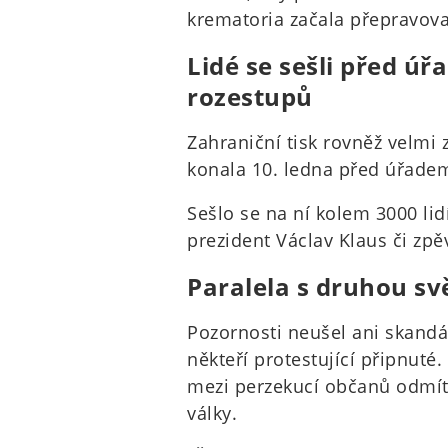
krematoria začala přepravovat
Lidé se sešli před ú
rozestupů
Zahraniční tisk rovněž velmi 
konala 10. ledna před úřadem
Sešlo se na ní kolem 3000 lid
prezident Václav Klaus či zpě
Paralela s druhou sv
Pozornosti neušel ani skandá
někteří protestující připnuté.
mezi perzekucí občanů odmíta
války.