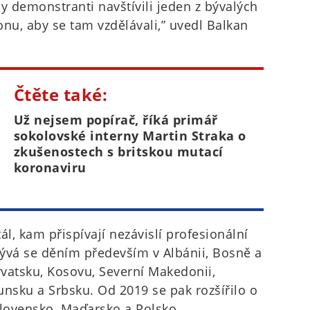
y demonstranti navštívili jeden z bývalých
nu, aby se tam vzdělávali,” uvedl Balkan
Čtěte také:
Už nejsem popírač, říká primář
sokolovské interny Martin Straka o
zkušenostech s britskou mutací
koronaviru
ál, kam přispívají nezávislí profesionální
abývá se děním především v Albánii, Bosně a
vatsku, Kosovu, Severní Makedonii,
sku a Srbsku. Od 2019 se pak rozšířilo o
Slovensko, Maďarsko a Polsko.