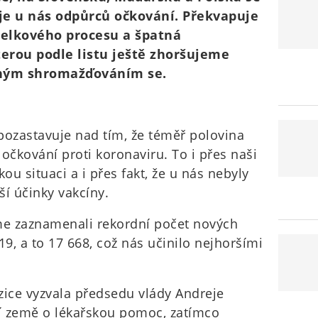
 je u nás odpůrců očkování. Překvapuje
celkového procesu a špatná
terou podle listu ještě zhoršujeme
ným shromažďováním se.
pozastavuje nad tím, že téměř polovina
čkování proti koronaviru. To i přes naši
u situaci a i přes fakt, že u nás nebyly
í účinky vakcíny.
me zaznamenali rekordní počet nových
19, a to 17 668, což nás učinilo nejhoršími
zice vyzvala předsedu vlády Andreje
í země o lékařskou pomoc, zatímco