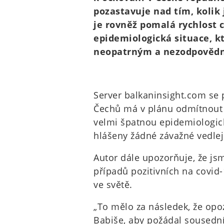
pozastavuje nad tím, kolik
je rovněž pomalá rychlost 
epidemiologická situace, k
neopatrným a nezodpověd
Server balkaninsight.com se 
Čechů má v plánu odmítnout o
velmi špatnou epidemiologicko
hlášeny žádné závažné vedlejš
Autor dále upozorňuje, že js
případů pozitivních na covid-
ve světě.
„To mělo za následek, že opo
Babiše, aby požádal sousedn