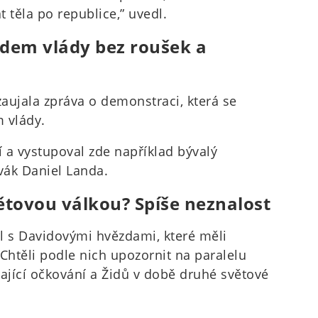
 těla po republice,” uvedl.
řadem vlády bez roušek a
zaujala zpráva o demonstraci, která se
 vlády.
í a vystupoval zde například bývalý
vák Daniel Landa.
ětovou válkou? Spíše neznalost
l s Davidovými hvězdami, které měli
 Chtěli podle nich upozornit na paralelu
jící očkování a Židů v době druhé světové