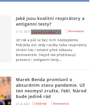
Jaké jsou kvalitní respirátory a
antigenní testy?
Koronavirus
3. 12. 2021
Komerční sdělení
Už rok a půl se bez nich neobejdeme.
Pokrývky úst, tedy roušky nebo respirátory
chrání nás i ostatní před nákazou
koronavirem. Stejně tak představují
prevenci i antigenní testy,…
Marek Benda promluvil o
absurdním stavu pandemie. Už
ten nesmysl zrušte, řekl. Národ
bude jedině rád
Celebrity
Koronavirus
25. 8. 2021