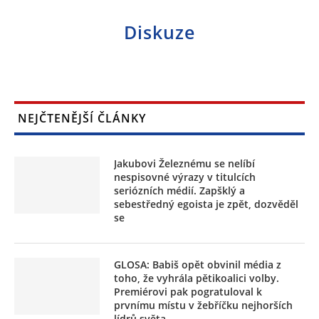
Diskuze
NEJČTENĚJŠÍ ČLÁNKY
Jakubovi Železnému se nelíbí
nespisovné výrazy v titulcích
seriózních médií. Zapšklý a
sebestředný egoista je zpět, dozvěděl
se
GLOSA: Babiš opět obvinil média z
toho, že vyhrála pětikoalici volby.
Premiérovi pak pogratuloval k
prvnímu místu v žebříčku nejhorších
lídrů světa