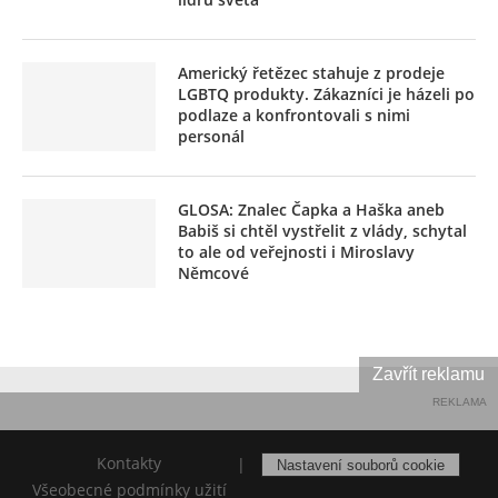
Americký řetězec stahuje z prodeje
LGBTQ produkty. Zákazníci je házeli po
podlaze a konfrontovali s nimi
personál
GLOSA: Znalec Čapka a Haška aneb
Babiš si chtěl vystřelit z vlády, schytal
to ale od veřejnosti i Miroslavy
Němcové
Zavřít reklamu
REKLAMA
Kontakty
|
Nastavení souborů cookie
Všeobecné podmínky užití