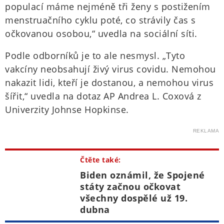
populací máme nejméně tři ženy s postižením
menstruačního cyklu poté, co strávily čas s
očkovanou osobou,“ uvedla na sociální síti.
Podle odborníků je to ale nesmysl. „Tyto
vakcíny neobsahují živý virus covidu. Nemohou
nakazit lidi, kteří je dostanou, a nemohou virus
šířit,“ uvedla na dotaz AP Andrea L. Coxová z
Univerzity Johnse Hopkinse.
REKLAMA
Čtěte také:
Biden oznámil, že Spojené
státy začnou očkovat
všechny dospělé už 19.
dubna