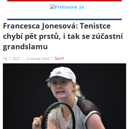
Francesca Jonesová: Tenistce
chybí pět prstů, i tak se zúčastní
grandslamu
Sport
18. 1. 2021
2
minuty čtení