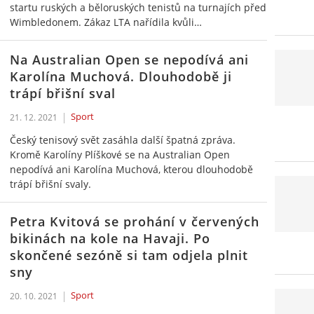
startu ruských a běloruských tenistů na turnajích před
Wimbledonem. Zákaz LTA nařídila kvůli…
Na Australian Open se nepodívá ani
Karolína Muchová. Dlouhodobě ji
trápí břišní sval
Sport
21. 12. 2021
Český tenisový svět zasáhla další špatná zpráva.
Kromě Karolíny Plíškové se na Australian Open
nepodívá ani Karolína Muchová, kterou dlouhodobě
trápí břišní svaly.
Petra Kvitová se prohání v červených
bikinách na kole na Havaji. Po
skončené sezóně si tam odjela plnit
sny
Sport
20. 10. 2021