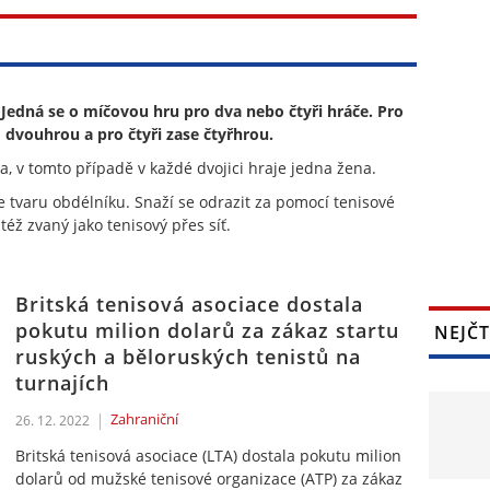
. Jedná se o míčovou hru pro dva nebo čtyři hráče. Pro
 dvouhrou a pro čtyři zase čtyřhrou.
, v tomto případě v každé dvojici hraje jedna žena.
e tvaru obdélníku. Snaží se odrazit za pomocí tenisové
též zvaný jako tenisový přes síť.
Britská tenisová asociace dostala
pokutu milion dolarů za zákaz startu
NEJČT
ruských a běloruských tenistů na
turnajích
Zahraniční
26. 12. 2022
Britská tenisová asociace (LTA) dostala pokutu milion
dolarů od mužské tenisové organizace (ATP) za zákaz