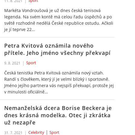
Sport
11. 8. 2021
Markéta Vondroušová je už dnes česká tenisová
legenda. Na svém kontě má celou řadu úspěchů a po
světě rozhodně nedělá České republice ostudu. Ačkoli
je jí teprve 22…
Petra Kvitová oznámila nového
přítele. Jeho jméno všechny překvapí
Sport
9. 8. 2021
Česká tenistka Petra Kvitová oznámila nový vztah.
Randí s člověkem, který jí je velmi blízký i sportovně.
Jméno jejího partnera vás nejspíš překvapí, protože jej
v minulosti oficiálně…
Nemanželská dcera Borise Beckera je
dnes krásná modelka. Otec ji zkrátka
už nezapře
Celebrity
Sport
31. 7. 2021