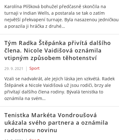
Karolína Plíšková bohužel předčasně skončila na
turnaji v Indian Wells, a postarala se tak o zatím
největší překvapení turnaje. Byla nasazenou jedničkou
a porazila ji hráčka z druhé…
Tým Radka Štěpánka přivítá dalšího
člena. Nicole Vaidišová oznámila
vtipným způsobem těhotenství
Sport
29. 9. 2021
Vzali se nadvakrát, ale jejich láska jen vzkvétá. Radek
Štěpánek a Nicole Vaidišová už jsou rodiči, brzy ale
přivítají dalšího člena rodiny. Bývalá tenistka to
oznámila na svém…
Tenistka Markéta Vondroušová
ukázala svého partnera a oznámila
radostnou novinu