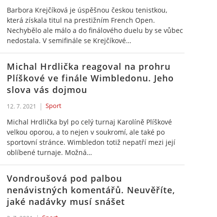
Barbora Krejčíková je úspěšnou českou tenistkou,
která získala titul na prestižním French Open.
Nechybělo ale málo a do finálového duelu by se vůbec
nedostala. V semifinále se Krejčíkové…
Michal Hrdlička reagoval na prohru
Plíškové ve finále Wimbledonu. Jeho
slova vás dojmou
Sport
12. 7. 2021
Michal Hrdlička byl po celý turnaj Karolíně Plíškové
velkou oporou, a to nejen v soukromí, ale také po
sportovní stránce. Wimbledon totiž nepatří mezi její
oblíbené turnaje. Možná…
Vondroušová pod palbou
nenávistných komentářů. Neuvěříte,
jaké nadávky musí snášet