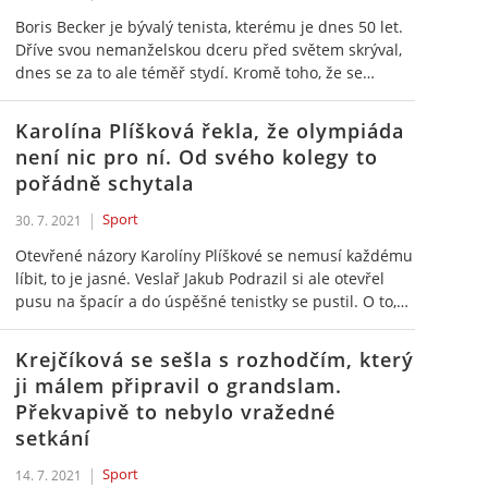
Boris Becker je bývalý tenista, kterému je dnes 50 let.
Dříve svou nemanželskou dceru před světem skrýval,
dnes se za to ale téměř stydí. Kromě toho, že se…
Karolína Plíšková řekla, že olympiáda
není nic pro ní. Od svého kolegy to
pořádně schytala
Sport
30. 7. 2021
Otevřené názory Karolíny Plíškové se nemusí každému
líbit, to je jasné. Veslař Jakub Podrazil si ale otevřel
pusu na špacír a do úspěšné tenistky se pustil. O to,…
Krejčíková se sešla s rozhodčím, který
ji málem připravil o grandslam.
Překvapivě to nebylo vražedné
setkání
Sport
14. 7. 2021