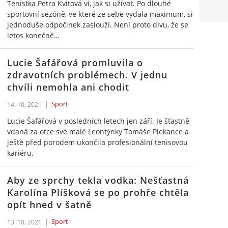
Tenistka Petra Kvitová ví, jak si užívat. Po dlouhé
sportovní sezóně, ve které ze sebe vydala maximum, si
jednoduše odpočinek zaslouží. Není proto divu, že se
letos konečně…
Lucie Šafářová promluvila o
zdravotních problémech. V jednu
chvíli nemohla ani chodit
Sport
14. 10. 2021
Lucie Šafářová v posledních letech jen září. Je šťastně
vdaná za otce své malé Leontýnky Tomáše Plekance a
ještě před porodem ukončila profesionální tenisovou
kariéru.
Aby ze sprchy tekla vodka: Nešťastná
Karolína Plíšková se po prohře chtěla
opít hned v šatně
Sport
13. 10. 2021