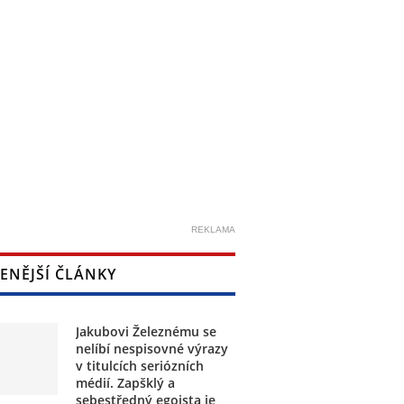
REKLAMA
ENĚJŠÍ ČLÁNKY
Jakubovi Železnému se
nelíbí nespisovné výrazy
v titulcích seriózních
médií. Zapšklý a
sebestředný egoista je