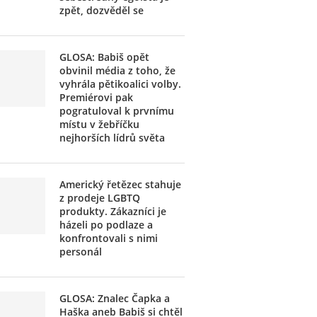
zpět, dozvěděl se
GLOSA: Babiš opět
obvinil média z toho, že
vyhrála pětikoalici volby.
Premiérovi pak
pogratuloval k prvnímu
místu v žebříčku
nejhorších lídrů světa
Americký řetězec stahuje
z prodeje LGBTQ
produkty. Zákazníci je
házeli po podlaze a
konfrontovali s nimi
personál
GLOSA: Znalec Čapka a
Haška aneb Babiš si chtěl