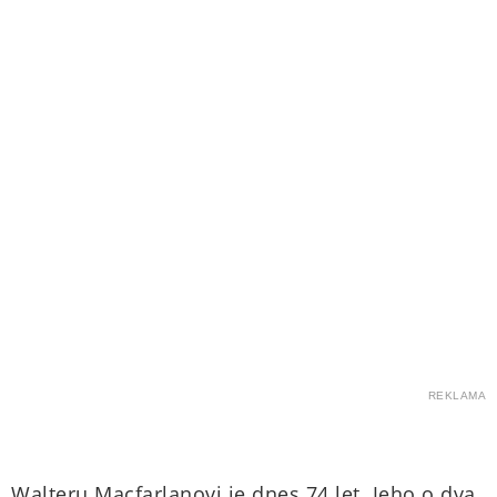
REKLAMA
Walteru Macfarlanovi je dnes 74 let. Jeho o dva