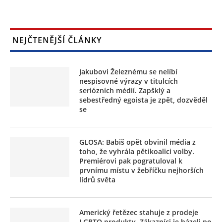
NEJČTENĚJŠÍ ČLÁNKY
Jakubovi Železnému se nelíbí
nespisovné výrazy v titulcích
seriózních médií. Zapšklý a
sebestředný egoista je zpět, dozvěděl
se
GLOSA: Babiš opět obvinil média z
toho, že vyhrála pětikoalici volby.
Premiérovi pak pogratuloval k
prvnímu místu v žebříčku nejhorších
lídrů světa
Americký řetězec stahuje z prodeje
LGBTQ produkty. Zákazníci je házeli po