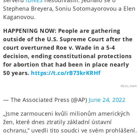
serveru
iDNES
nesouhlasili. Jednalo se o
Stephena Breyera, Soniu Sotomayorovou a Elen
Kaganovou.
HAPPENING NOW: People are gathering
outside of the U.S. Supreme Court after the
court overturned Roe v. Wade in a 5-4
decision, ending constitutional protections
for abortion that had been in place nearly
50 years.
https://t.co/rB73krKRHf
REKLAMA
— The Associated Press (@AP)
June 24, 2022
„Jsme zarmouceni kvůli milionům amerických
žen, které dnes ztratily základní ústavní
ochranu,“ uvedli tito soudci ve svém prohlášení.