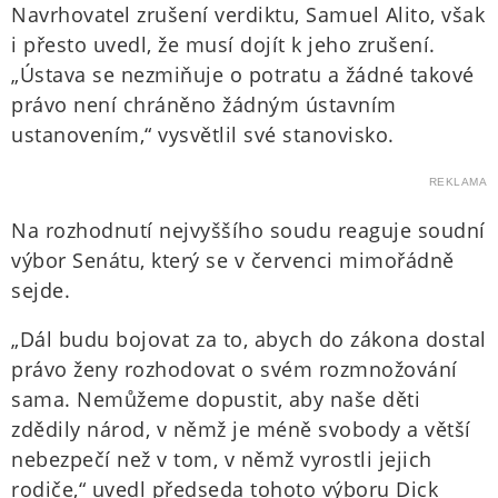
Navrhovatel zrušení verdiktu, Samuel Alito, však
i přesto uvedl, že musí dojít k jeho zrušení.
„Ústava se nezmiňuje o potratu a žádné takové
právo není chráněno žádným ústavním
ustanovením,“ vysvětlil své stanovisko.
REKLAMA
Na rozhodnutí nejvyššího soudu reaguje soudní
výbor Senátu, který se v červenci mimořádně
sejde.
„Dál budu bojovat za to, abych do zákona dostal
právo ženy rozhodovat o svém rozmnožování
sama. Nemůžeme dopustit, aby naše děti
zdědily národ, v němž je méně svobody a větší
nebezpečí než v tom, v němž vyrostli jejich
rodiče,“ uvedl předseda tohoto výboru Dick