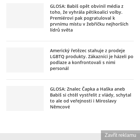
GLOSA: Babiš opět obvinil média z
toho, že vyhrála pětikoalici volby.
Premiérovi pak pogratuloval k
prvnímu místu v žebříčku nejhorších
lídrů světa
Americký řetězec stahuje z prodeje
LGBTQ produkty. Zákazníci je házeli po
podlaze a konfrontovali s nimi
personál
GLOSA: Znalec Čapka a Haška aneb
Babiš si chtěl vystřelit z vlády, schytal
to ale od veřejnosti i Miroslavy
Němcové
Zavřít reklamu