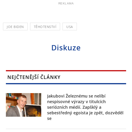
REKLAMA
JOE BIDEN
TĚHOTENSTVÍ
USA
Diskuze
NEJČTENĚJŠÍ ČLÁNKY
Jakubovi Železnému se nelíbí
nespisovné výrazy v titulcích
seriózních médií. Zapšklý a
sebestředný egoista je zpět, dozvěděl
se