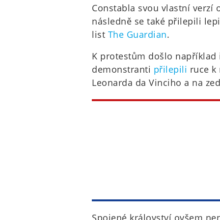
Constabla svou vlastní verzí
následně se také přilepili le
list
The Guardian
.
K protestům došlo například i
demonstranti
přilepili
ruce k 
Leonarda da Vinciho a na zeď
Spojené království ovšem nen