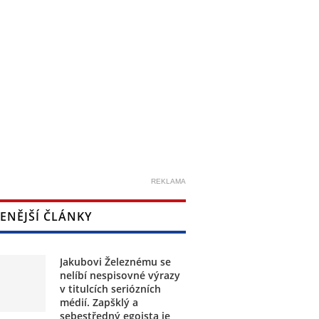
REKLAMA
ENĚJŠÍ ČLÁNKY
Jakubovi Železnému se
nelíbí nespisovné výrazy
v titulcích seriózních
médií. Zapšklý a
sebestředný egoista je