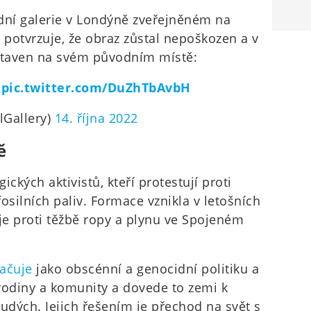
dní galerie v Londýně zveřejněném na
a potvrzuje, že obraz zůstal nepoškozen a v
ystaven na svém původním místě:
e
pic.twitter.com/DuZhTbAvbH
lGallery)
14. října 2022
ě
ických aktivistů, kteří protestují proti
osilních paliv. Formace vznikla v letošních
je proti těžbě ropy a plynu ve Spojeném
ačuje
jako obscénní a genocidní politiku a
 rodiny a komunity a dovede to zemi k
dých. Jejich řešením je přechod na svět s