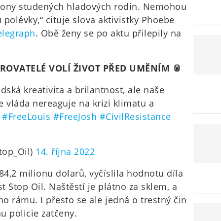
liony studených hladových rodin. Nemohou
 polévky,“ cituje slova aktivistky Phoebe
elegraph
. Obě ženy se po aktu přilepily na
ROVATELÉ VOLÍ ŽIVOT PŘED UMĚNÍM 🥫
idská kreativita a brilantnost, ale naše
e vláda nereaguje na krizi klimatu a
h
#FreeLouis
#FreeJosh
#CivilResistance
Stop_Oil)
14. října 2022
4,2 milionu dolarů, vyčíslila hodnotu díla
t Stop Oil. Naštěstí je plátno za sklem, a
ho rámu. I přesto se ale jedná o trestný čin
u policie zatčeny.