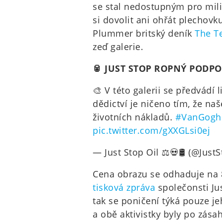
se stal nedostupným pro mi
si dovolit ani ohřát plechovku
Plummer britský deník
The T
zeď galerie.
🥫 JUST STOP ROPNÝ PODPO
🎨 V této galerii se předvádí l
dědictví je ničeno tím, že naš
životních nákladů.
#VanGog
pic.twitter.com/gXXGLsi0ej
— Just Stop Oil ⚖️💀🛢 (@Just
Cena obrazu se odhaduje na 8
tisková zpráva
společonsti Jus
tak se poničení týká pouze je
a obě aktivistky byly po zásah