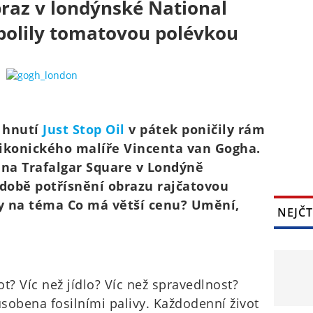
braz v londýnské National
o polily tomatovou polévkou
z hnutí
Just Stop Oil
v pátek poničily rám
 ikonického malíře Vincenta van Gogha.
y na Trafalgar Square v Londýně
době potřísnění obrazu rajčatovou
y na téma Co má větší cenu? Umění,
NEJČT
t? Víc než jídlo? Víc než spravedlnost?
ůsobena fosilními palivy. Každodenní život