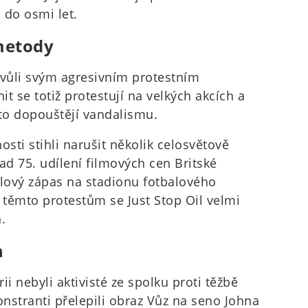
 do osmi let.
metody
 kvůli svým agresivním protestním
t se totiž protestují na velkých akcích a
to dopouštějí vandalismu.
ti stihli narušit několik celosvětově
ad 75. udílení filmových cen Britské
lový zápas na stadionu fotbalového
těmto protestům se Just Stop Oil velmi
.
h
i nebyli aktivisté ze spolku proti těžbě
nstranti přelepili obraz Vůz na seno Johna