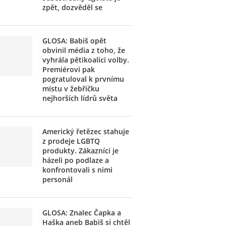
zpět, dozvěděl se
GLOSA: Babiš opět
obvinil média z toho, že
vyhrála pětikoalici volby.
Premiérovi pak
pogratuloval k prvnímu
místu v žebříčku
nejhorších lídrů světa
Americký řetězec stahuje
z prodeje LGBTQ
produkty. Zákazníci je
házeli po podlaze a
konfrontovali s nimi
personál
GLOSA: Znalec Čapka a
Haška aneb Babiš si chtěl