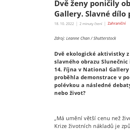
Dvě ženy poničily o
Gallery. Slavné díl
Zahraniční
18. 10. 2022
2
minuty čtení
Zdroj: Leanne Chan / Shutterstock
Dvě ekologické aktivistky 
slavného obrazu Slunečnic
14. října v National Galler
proběhla demonstrace v po
polévkou a následné debat
nebo život?
„Má umění větší cenu než živo
Krize životních nákladů je zp