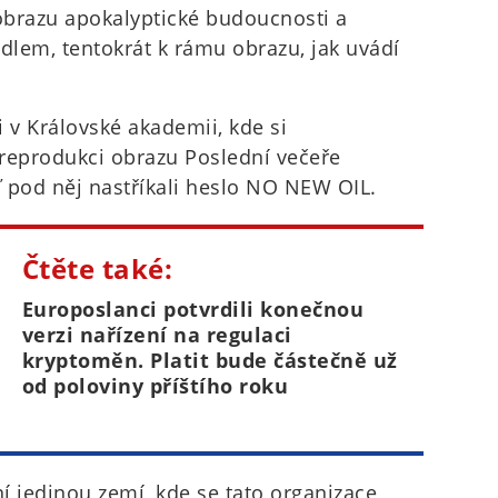
 obrazu apokalyptické budoucnosti a
pidlem, tentokrát k rámu obrazu, jak uvádí
 v Královské akademii, kde si
reprodukci obrazu Poslední večeře
 pod něj nastříkali heslo NO NEW OIL.
Čtěte také:
Europoslanci potvrdili konečnou
verzi nařízení na regulaci
kryptoměn. Platit bude částečně už
od poloviny příštího roku
í jedinou zemí, kde se tato organizace