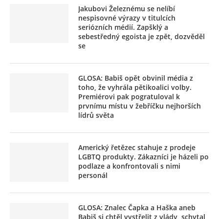
Jakubovi Železnému se nelíbí
nespisovné výrazy v titulcích
seriózních médií. Zapšklý a
sebestředný egoista je zpět, dozvěděl
se
GLOSA: Babiš opět obvinil média z
toho, že vyhrála pětikoalici volby.
Premiérovi pak pogratuloval k
prvnímu místu v žebříčku nejhorších
lídrů světa
Americký řetězec stahuje z prodeje
LGBTQ produkty. Zákazníci je házeli po
podlaze a konfrontovali s nimi
personál
GLOSA: Znalec Čapka a Haška aneb
Babiš si chtěl vystřelit z vlády, schytal