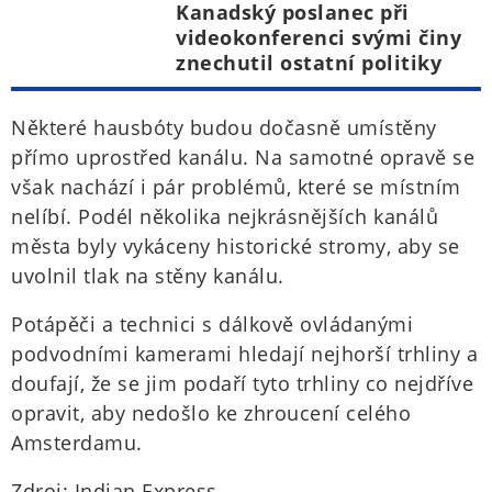
Kanadský poslanec při
videokonferenci svými činy
znechutil ostatní politiky
Některé hausbóty budou dočasně umístěny
přímo uprostřed kanálu. Na samotné opravě se
však nachází i pár problémů, které se místním
nelíbí. Podél několika nejkrásnějších kanálů
města byly vykáceny historické stromy, aby se
uvolnil tlak na stěny kanálu.
Potápěči a technici s dálkově ovládanými
podvodními kamerami hledají nejhorší trhliny a
doufají, že se jim podaří tyto trhliny co nejdříve
opravit, aby nedošlo ke zhroucení celého
Amsterdamu.
Zdroj: Indian Express