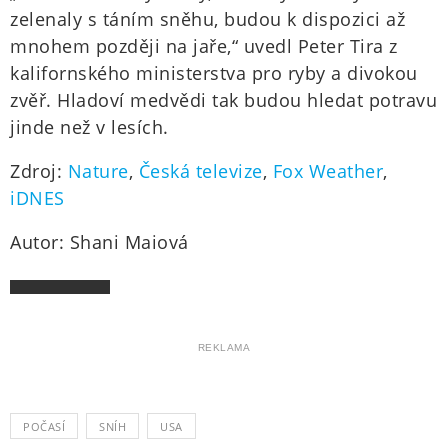
zelenaly s táním sněhu, budou k dispozici až
mnohem později na jaře,“ uvedl Peter Tira z
kalifornského ministerstva pro ryby a divokou
zvěř. Hladoví medvědi tak budou hledat potravu
jinde než v lesích.
Zdroj:
Nature
,
Česká televize
,
Fox Weather
,
iDNES
Autor: Shani Maiová
REKLAMA
POČASÍ
SNÍH
USA