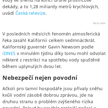
vody ve sněhu na konci druhé prosincové
dekády, a to 1,28 miliardy metrů krychlových,
uvádí
Česká televize
.
REKLAMA
V posledních měsících fenomén atmosferická
řeka zasáhl Kalifornii celkem sedmnáctkrát.
Kalifornský guvernér Gavin Newsom podle
iDNES
v minulém týdnu díky tomu mohl odvolat
některé z restrikcí na spotřebu vody spuštěné
během uplynulých dvou let.
Nebezpečí nejen povodní
Ačkoli pro tamní hospodáře jsou přívaly sněhu
kvůli vodní zásobě dobrou zprávou, jde na
druhou stranu o problém zvýšeného rizika