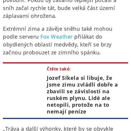
povodní. Pokud by zasáhlo teplejší počasí a
sníh začal rychle tát, bude velká část území
záplavami ohrožena.
Extrémní zima a závěje sněhu také mohou
podle serveru
Fox Weather
přilákat do
obydlených oblastí medvědy, kteří se brzy
začnou probouzet ze zimního spánku.
Čtěte také:
Jozef Síkela si libuje, že
jsme zimu zvládli dobře a
zbavili se závislosti na
ruském plynu. Lidé ale
netopili, protože na to
nemají peníze
„Tráva a další výhonky, které by se obvykle