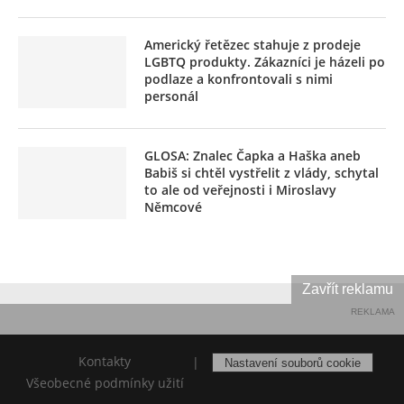
Americký řetězec stahuje z prodeje
LGBTQ produkty. Zákazníci je házeli po
podlaze a konfrontovali s nimi
personál
GLOSA: Znalec Čapka a Haška aneb
Babiš si chtěl vystřelit z vlády, schytal
to ale od veřejnosti i Miroslavy
Němcové
Zavřít reklamu
REKLAMA
Kontakty
|
Nastavení souborů cookie
Všeobecné podmínky užití