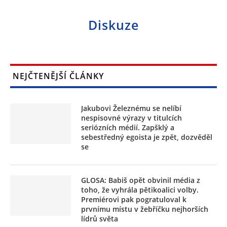
Diskuze
NEJČTENĚJŠÍ ČLÁNKY
Jakubovi Železnému se nelíbí
nespisovné výrazy v titulcích
seriózních médií. Zapšklý a
sebestředný egoista je zpět, dozvěděl
se
GLOSA: Babiš opět obvinil média z
toho, že vyhrála pětikoalici volby.
Premiérovi pak pogratuloval k
prvnímu místu v žebříčku nejhorších
lídrů světa