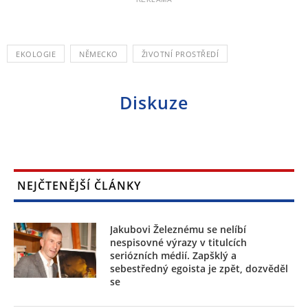
EKOLOGIE
NĚMECKO
ŽIVOTNÍ PROSTŘEDÍ
Diskuze
NEJČTENĚJŠÍ ČLÁNKY
Jakubovi Železnému se nelíbí
nespisovné výrazy v titulcích
seriózních médií. Zapšklý a
sebestředný egoista je zpět, dozvěděl
se