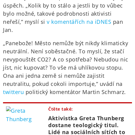
úspěch. „Kolik by to stálo a jestli by to vůbec
bylo možné, takové podrobnosti aktivisti
neřeší,“ myslí si
v komentářích na iDNES
pan
Jan.
„Panebože! Město nemůže být nikdy klimaticky
neutrální. Není soběstačné. To myslí, že stačí
nevypouštět CO2? A co spotřeba? Nebudou nic
jíst, nic kupovat? To vše má uhlíkovou stopu.
Ona ani jedna země si nemůže zajistit
neutralitu, pokud cokoli importuje,“ uvádí na
twitteru
politický komentátor Martin Schmarz.
Čtěte také:
Aktivistka Greta Thunberg
dostane teologický titul.
Lidé na sociálních sítích to