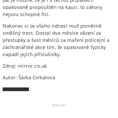
Jak je možné, že je i v těchto případech
opakovaně propouštěn na kauci, to zákony
nejsou schopné říci.
Nakonec si ze všeho odnesl muž poměrně
směšný trest. Dostal dva měsíce vězení za
přestupky a šest měsíců za maření policejní a
záchranářské akce tím, že opakovaně fyzicky
napadl jejich příslušníky.
Zdroj: mirror.co.uk
Autor: Šárka Cvrkalová
REKLAMA