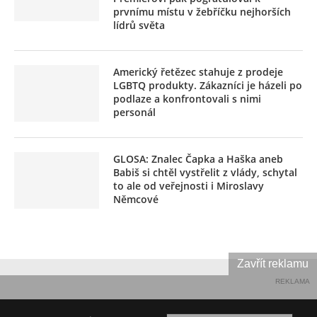
prvnímu místu v žebříčku nejhorších
lídrů světa
Americký řetězec stahuje z prodeje
LGBTQ produkty. Zákazníci je házeli po
podlaze a konfrontovali s nimi
personál
GLOSA: Znalec Čapka a Haška aneb
Babiš si chtěl vystřelit z vlády, schytal
to ale od veřejnosti i Miroslavy
Němcové
Zavřít reklamu
REKLAMA