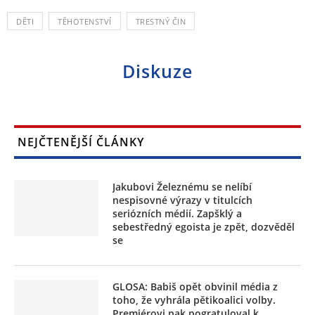
DĚTI
TĚHOTENSTVÍ
TRESTNÝ ČIN
Diskuze
NEJČTENĚJŠÍ ČLÁNKY
Jakubovi Železnému se nelíbí
nespisovné výrazy v titulcích
seriózních médií. Zapšklý a
sebestředný egoista je zpět, dozvěděl
se
GLOSA: Babiš opět obvinil média z
toho, že vyhrála pětikoalici volby.
Premiérovi pak pogratuloval k