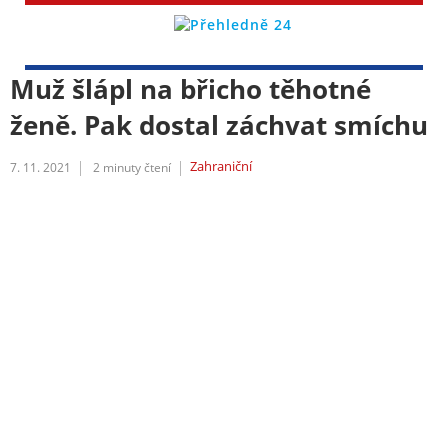
Muž šlápl na břicho těhotné
ženě. Pak dostal záchvat smíchu
Zahraniční
7. 11. 2021
2
minuty čtení