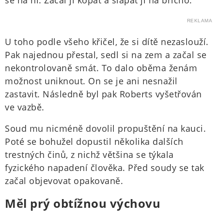
se na ni. Začal ji kopat a šlapat jí na břicho.
REKLAMA
U toho podle všeho křičel, že si dítě nezaslouží.
Pak najednou přestal, sedl si na zem a začal se
nekontrolovaně smát. To dalo oběma ženám
možnost uniknout. On se je ani nesnažil
zastavit. Následně byl pak Roberts vyšetřován
ve vazbě.
Soud mu nicméně dovolil propuštění na kauci.
Poté se bohužel dopustil několika dalších
trestných činů, z nichž většina se týkala
fyzického napadení člověka. Před soudy se tak
začal objevovat opakovaně.
Měl prý obtížnou výchovu