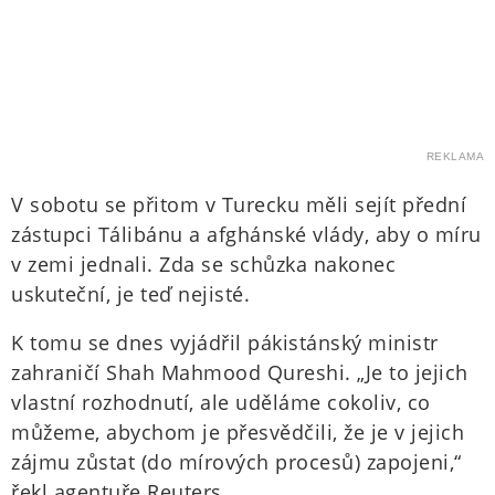
REKLAMA
V sobotu se přitom v Turecku měli sejít přední
zástupci Tálibánu a afghánské vlády, aby o míru
v zemi jednali. Zda se schůzka nakonec
uskuteční, je teď nejisté.
K tomu se dnes vyjádřil pákistánský ministr
zahraničí Shah Mahmood Qureshi. „Je to jejich
vlastní rozhodnutí, ale uděláme cokoliv, co
můžeme, abychom je přesvědčili, že je v jejich
zájmu zůstat (do mírových procesů) zapojeni,“
řekl agentuře Reuters.