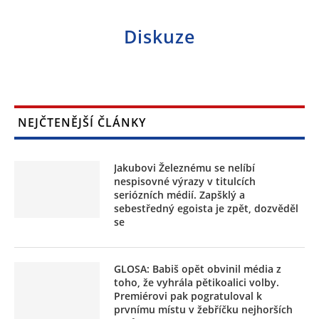
Diskuze
NEJČTENĚJŠÍ ČLÁNKY
Jakubovi Železnému se nelíbí
nespisovné výrazy v titulcích
seriózních médií. Zapšklý a
sebestředný egoista je zpět, dozvěděl
se
GLOSA: Babiš opět obvinil média z
toho, že vyhrála pětikoalici volby.
Premiérovi pak pogratuloval k
prvnímu místu v žebříčku nejhorších