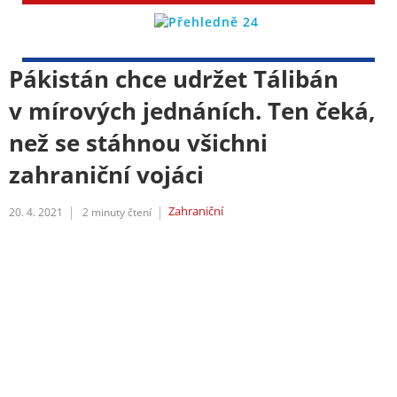
Pákistán chce udržet Tálibán
v mírových jednáních. Ten čeká,
než se stáhnou všichni
zahraniční vojáci
Zahraniční
20. 4. 2021
2
minuty čtení