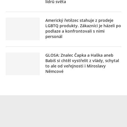
lídrů světa
Americký řetězec stahuje z prodeje
LGBTQ produkty. Zákazníci je házeli po
podlaze a konfrontovali s nimi
personál
GLOSA: Znalec Čapka a Haška aneb
Babiš si chtěl vystřelit z vlády, schytal
to ale od veřejnosti i Miroslavy
Němcové