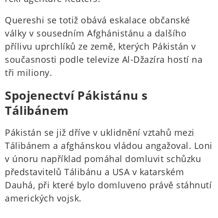
Quereshi se totiž obává eskalace občanské
války v sousedním Afghánistánu a dalšího
přílivu uprchlíků ze země, kterých Pákistán v
současnosti podle televize Al-Džazíra hostí na
tři miliony.
Spojenectví Pákistánu s
Tálibánem
Pákistán se již dříve v uklidnění vztahů mezi
Tálibánem a afghánskou vládou angažoval. Loni
v únoru například pomáhal domluvit schůzku
představitelů Tálibánu a USA v katarském
Dauhá, při které bylo domluveno právě stáhnutí
amerických vojsk.