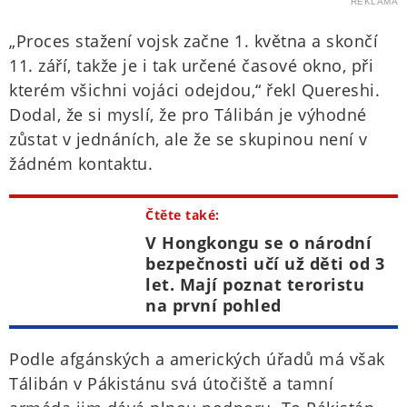
REKLAMA
„Proces stažení vojsk začne 1. května a skončí
11. září, takže je i tak určené časové okno, při
kterém všichni vojáci odejdou,“ řekl Quereshi.
Dodal, že si myslí, že pro Tálibán je výhodné
zůstat v jednáních, ale že se skupinou není v
žádném kontaktu.
Čtěte také:
V Hongkongu se o národní
bezpečnosti učí už děti od 3
let. Mají poznat teroristu
na první pohled
Podle afgánských a amerických úřadů má však
Tálibán v Pákistánu svá útočiště a tamní