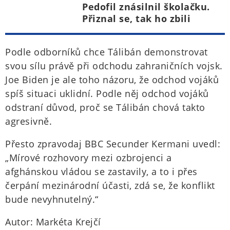
Pedofil znásilnil školačku.
Přiznal se, tak ho zbili
Podle odborníků chce Tálibán demonstrovat
svou sílu právě při odchodu zahraničních vojsk.
Joe Biden je ale toho názoru, že odchod vojáků
spíš situaci uklidní. Podle něj odchod vojáků
odstraní důvod, proč se Tálibán chová takto
agresivně.
Přesto zpravodaj BBC Secunder Kermani uvedl:
„Mírové rozhovory mezi ozbrojenci a
afghánskou vládou se zastavily, a to i přes
čerpání mezinárodní účasti, zdá se, že konflikt
bude nevyhnutelný.“
Autor: Markéta Krejčí