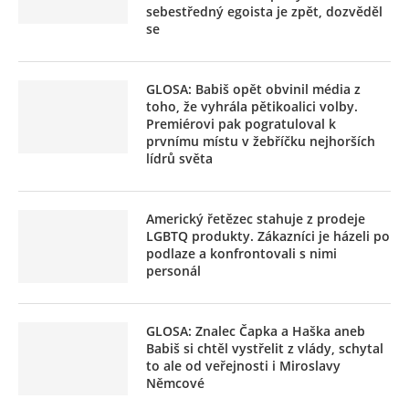
sebestředný egoista je zpět, dozvěděl
se
GLOSA: Babiš opět obvinil média z
toho, že vyhrála pětikoalici volby.
Premiérovi pak pogratuloval k
prvnímu místu v žebříčku nejhorších
lídrů světa
Americký řetězec stahuje z prodeje
LGBTQ produkty. Zákazníci je házeli po
podlaze a konfrontovali s nimi
personál
GLOSA: Znalec Čapka a Haška aneb
Babiš si chtěl vystřelit z vlády, schytal
to ale od veřejnosti i Miroslavy
Němcové