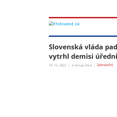
Slovenská vláda padl
vytrhl demisi úředni
Zahraniční
16. 12. 2022
2
minuty čtení