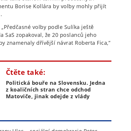
entu Borise Kollára by volby mohly přijít
.
„Předčasné volby podle Sulíka ještě
a SaS zopakoval, že 20 poslanců jeho
by znamenaly dřívější návrat Roberta Fica,“
Čtěte také:
Politická bouře na Slovensku. Jedna
z koaličních stran chce odchod
Matoviče, jinak odejde z vlády