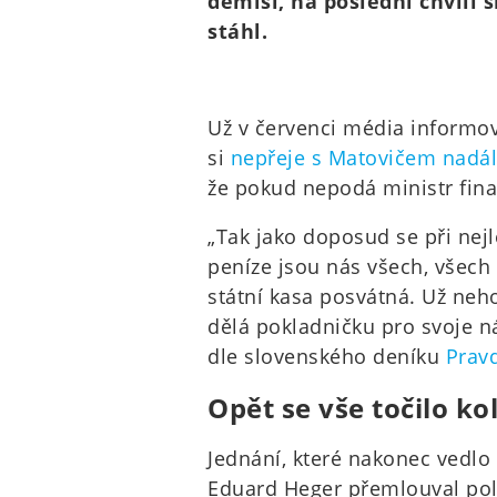
demisi, na poslední chvíli 
stáhl.
Už v červenci média informov
si
nepřeje s Matovičem nadál
že pokud nepodá ministr finan
„Tak jako doposud se při nejl
peníze jsou nás všech, všech
státní kasa posvátná. Už nehod
dělá pokladničku pro svoje ná
dle slovenského deníku
Prav
Opět se vše točilo k
Jednání, které nakonec vedlo 
Eduard Heger přemlouval poli