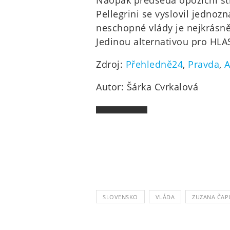
Naopak předseda opoziční str
Pellegrini se vyslovil jednoz
neschopné vlády je nejkrásn
Jedinou alternativou pro HLA
Zdroj:
Přehledně24
,
Pravda
,
A
Autor: Šárka Cvrkalová
SLOVENSKO
VLÁDA
ZUZANA ČAP