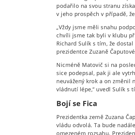
podařilo na svou stranu získa
v jeho prospěch v případě, ž
„Vždy jsme měli snahu podpo
chvíli jsme tak byli v klubu př
Richard Sulík s tím, že dostal
prezidentce Zuzaně Čaputové
Nicméně Matovič si na posled
sice podepsal, pak ji ale vytrh
neuvážený krok a on změnil n
vládnutí lépe,“ uvedl Sulík s 
Bojí se Fica
Prezidentka země Zuzana Čap
vládu odvolá. Ta bude nadál
omezeném rozsahu. Prezident