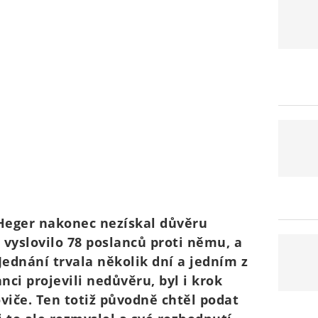
Heger nakonec nezískal důvěru
 vyslovilo 78 poslanců proti němu, a
Jednání trvala několik dní a jedním z
ci projevili nedůvěru, byl i krok
viče. Ten totiž původně chtěl podat