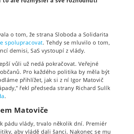
si to ale rozmyslel a své rozhodnutí
ala o tom, že strana Sloboda a Solidarita
e spolupracovat
. Tehdy se mluvilo o tom,
cí demisi, SaS vystoupí z vlády.
epší vůli už nedá pokračovat. Veřejné
 občanů. Pro každého politika by měla být
láme přihlížet, jak si z ní Igor Matovič
pady,“ řekl předseda strany Richard Sulík
da
.
olem Matoviče
k pádu vlády, trvalo několik dní. Premiér
tiky, aby vládě dali šanci. Nakonec se mu