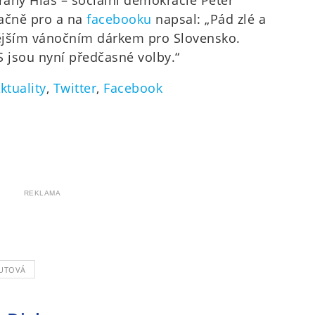
any Hlas – sociální demokracie Peter
načně pro a na
facebooku
napsal: „Pád zlé a
ějším vánočním dárkem pro Slovensko.
S jsou nyní předčasné volby.“
ktuality
,
Twitter
,
Facebook
REKLAMA
UTOVÁ