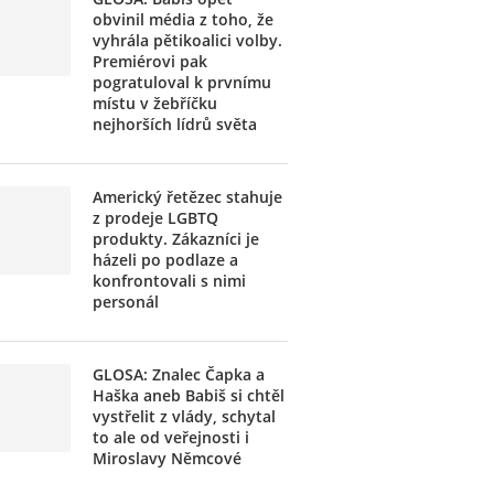
obvinil média z toho, že
vyhrála pětikoalici volby.
Premiérovi pak
pogratuloval k prvnímu
místu v žebříčku
nejhorších lídrů světa
Americký řetězec stahuje
z prodeje LGBTQ
produkty. Zákazníci je
házeli po podlaze a
konfrontovali s nimi
personál
GLOSA: Znalec Čapka a
Haška aneb Babiš si chtěl
vystřelit z vlády, schytal
to ale od veřejnosti i
Miroslavy Němcové