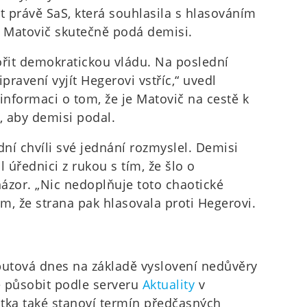
t právě SaS, která souhlasila s hlasováním
e Matovič skutečně podá demisi.
řit demokratickou vládu. Na poslední
ipravení vyjít Hegerovi vstříc,“ uvedl
 informaci o tom, že je Matovič na cestě k
, aby demisi podal.
ní chvíli své jednání rozmyslel. Demisi
l úřednici z rukou s tím, že šlo o
ázor. „Nic nedoplňuje toto chaotické
tím, že strana pak hlasovala proti Hegerovi.
utová dnes na základě vyslovení nedůvěry
e působit podle serveru
Aktuality
v
ka také stanoví termín předčasných