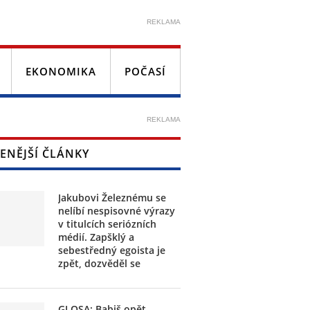
REKLAMA
EKONOMIKA
POČASÍ
REKLAMA
ENĚJŠÍ ČLÁNKY
Jakubovi Železnému se
nelíbí nespisovné výrazy
v titulcích seriózních
médií. Zapšklý a
sebestředný egoista je
zpět, dozvěděl se
GLOSA: Babiš opět