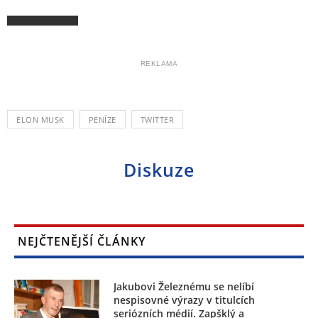
REKLAMA
ELON MUSK
PENÍZE
TWITTER
Diskuze
NEJČTENĚJŠÍ ČLÁNKY
Jakubovi Železnému se nelíbí
nespisovné výrazy v titulcích
seriózních médií. Zapšklý a