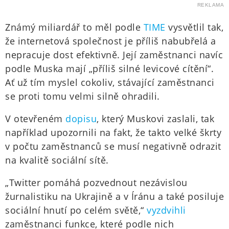
REKLAMA
Známý miliardář to měl podle
TIME
vysvětlil tak,
že internetová společnost je příliš nabubřelá a
nepracuje dost efektivně. Její zaměstnanci navíc
podle Muska mají „příliš silné levicové cítění“.
Ať už tím myslel cokoliv, stávající zaměstnanci
se proti tomu velmi silně ohradili.
V otevřeném
dopisu
, který Muskovi zaslali, tak
například upozornili na fakt, že takto velké škrty
v počtu zaměstnanců se musí negativně odrazit
na kvalitě sociální sítě.
„Twitter pomáhá pozvednout nezávislou
žurnalistiku na Ukrajině a v Íránu a také posiluje
sociální hnutí po celém světě,“
vyzdvihli
zaměstnanci funkce, které podle nich