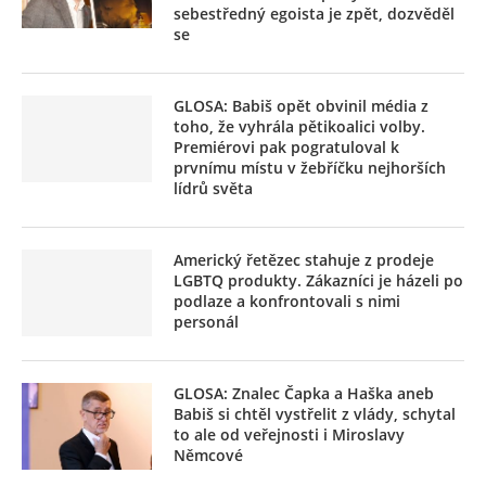
sebestředný egoista je zpět, dozvěděl
se
GLOSA: Babiš opět obvinil média z
toho, že vyhrála pětikoalici volby.
Premiérovi pak pogratuloval k
prvnímu místu v žebříčku nejhorších
lídrů světa
Americký řetězec stahuje z prodeje
LGBTQ produkty. Zákazníci je házeli po
podlaze a konfrontovali s nimi
personál
GLOSA: Znalec Čapka a Haška aneb
Babiš si chtěl vystřelit z vlády, schytal
to ale od veřejnosti i Miroslavy
Němcové