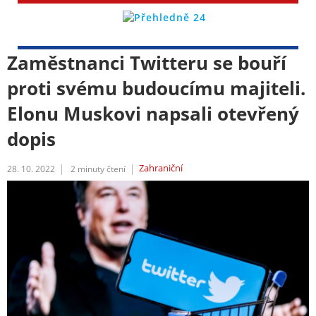
Zaměstnanci Twitteru se bouří
proti svému budoucímu majiteli.
Elonu Muskovi napsali otevřený
dopis
Zahraniční
28. 10. 2022
2
minuty čtení