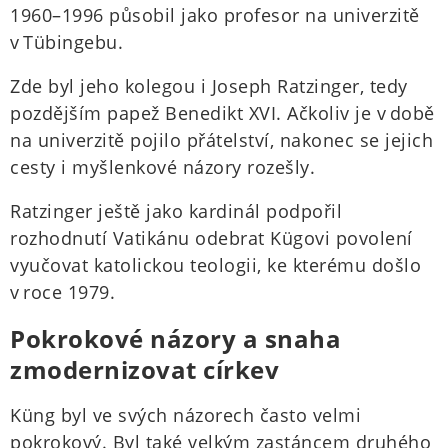
1960–1996 působil jako profesor na univerzitě
v Tübingebu.
Zde byl jeho kolegou i Joseph Ratzinger, tedy
pozdějším papež Benedikt XVI. Ačkoliv je v době
na univerzitě pojilo přátelství, nakonec se jejich
cesty i myšlenkové názory rozešly.
Ratzinger ještě jako kardinál podpořil
rozhodnutí Vatikánu odebrat Kügovi povolení
vyučovat katolickou teologii, ke kterému došlo
v roce 1979.
Pokrokové názory a snaha
zmodernizovat církev
Küng byl ve svých názorech často velmi
pokrokový. Byl také velkým zastáncem druhého