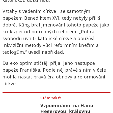
katolickou doktrínou.
Vztahy s vedením církve i se samotným
papežem Benediktem XVI. tedy nebyly příliš
dobré. Küng bral jmenování tohoto papeže jako
krok zpět od potřebných reforem. „Potírá
svobodu uvnitř katolické církve a používá
inkviziční metody vůči reformním kněžím a
teologům,“ uvedl například.
Daleko optimističtěji přijal jeho nástupce
papeže Františka. Podle něj právě s ním v čele
mohla nastat pravá éra obnovy a reformování
církve.
Čtěte také:
Vzpomínáme na Hanu
Hegerovou, královnu