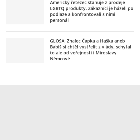
Americký řetězec stahuje z prodeje
LGBTQ produkty. Zákazníci je házeli po
podlaze a konfrontovali s nimi
personál
GLOSA: Znalec Čapka a Haška aneb
Babiš si chtěl vystřelit z vlády, schytal
to ale od veřejnosti i Miroslavy
Němcové