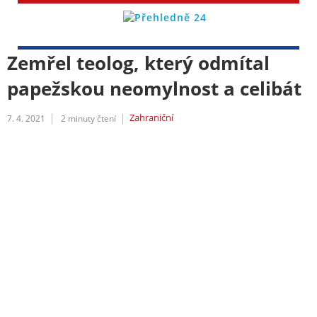
Zemřel teolog, který odmítal
papežskou neomylnost a celibát
Zahraniční
7. 4. 2021
2
minuty čtení