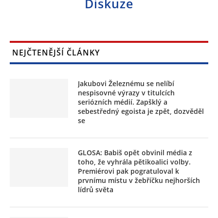
Diskuze
NEJČTENĚJŠÍ ČLÁNKY
Jakubovi Železnému se nelíbí
nespisovné výrazy v titulcích
seriózních médií. Zapšklý a
sebestředný egoista je zpět, dozvěděl
se
GLOSA: Babiš opět obvinil média z
toho, že vyhrála pětikoalici volby.
Premiérovi pak pogratuloval k
prvnímu místu v žebříčku nejhorších
lídrů světa